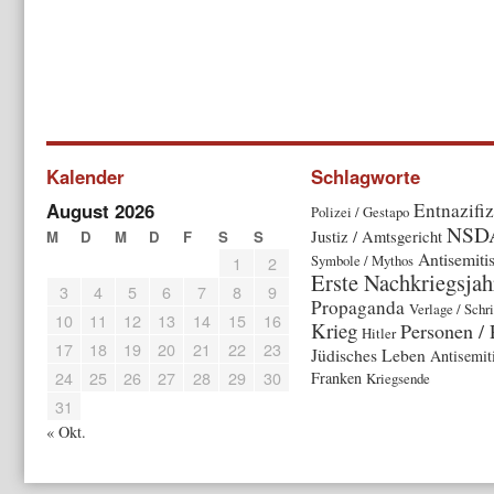
Kalender
Schlagworte
August 2026
Entnazifi
Polizei / Gestapo
NSD
M
D
M
D
F
S
S
Justiz / Amtsgericht
Antisemiti
Symbole / Mythos
1
2
Erste Nachkriegsjah
3
4
5
6
7
8
9
Propaganda
Verlage / Schr
10
11
12
13
14
15
16
Krieg
Personen / 
Hitler
17
18
19
20
21
22
23
Jüdisches Leben
Antisemit
24
25
26
27
28
29
30
Franken
Kriegsende
31
« Okt.