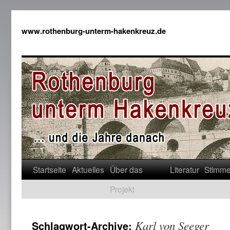
www.rothenburg-unterm-hakenkreuz.de
Startseite
Aktuelles
Über das
Literatur
Stimm
Projekt
Karl von Seeger
Schlagwort-Archive: