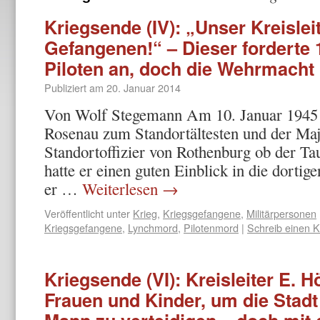
Kriegsende (IV): „Unser Kreisleit
Gefangenen!“ – Dieser forderte
Piloten an, doch die Wehrmacht l
Publiziert am
20. Januar 2014
Von Wolf Stegemann Am 10. Januar 1945 
Rosenau zum Standortältesten und der Ma
Standortoffizier von Rothenburg ob der Ta
hatte er einen guten Einblick in die dortig
er …
Weiterlesen
→
Veröffentlicht unter
Krieg
,
Kriegsgefangene
,
Militärpersonen
Kriegsgefangene
,
Lynchmord
,
Pilotenmord
|
Schreib einen 
Kriegsende (VI): Kreisleiter E. Hö
Frauen und Kinder, um die Stadt