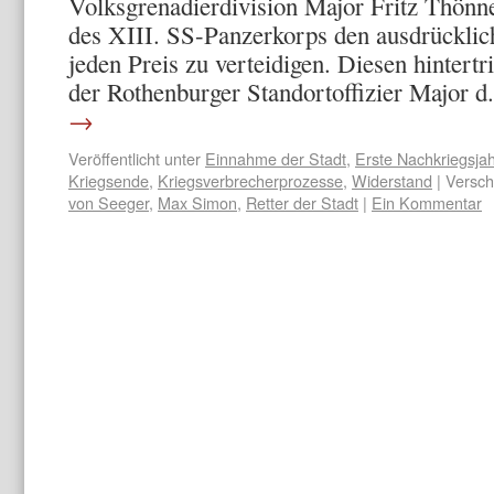
Volksgrenadierdivision Major Fritz Thönn
des XIII. SS-Panzerkorps den ausdrückli
jeden Preis zu verteidigen. Diesen hintert
der Rothenburger Standortoffizier Major 
→
Veröffentlicht unter
Einnahme der Stadt
,
Erste Nachkriegsja
Kriegsende
,
Kriegsverbrecherprozesse
,
Widerstand
|
Versch
von Seeger
,
Max Simon
,
Retter der Stadt
|
Ein Kommentar