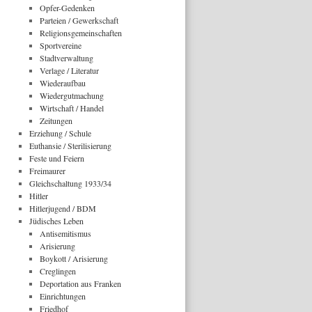
Opfer-Gedenken
Parteien / Gewerkschaft
Religionsgemeinschaften
Sportvereine
Stadtverwaltung
Verlage / Literatur
Wiederaufbau
Wiedergutmachung
Wirtschaft / Handel
Zeitungen
Erziehung / Schule
Euthansie / Sterilisierung
Feste und Feiern
Freimaurer
Gleichschaltung 1933/34
Hitler
Hitlerjugend / BDM
Jüdisches Leben
Antisemitismus
Arisierung
Boykott / Arisierung
Creglingen
Deportation aus Franken
Einrichtungen
Friedhof