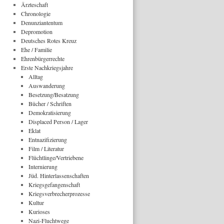
Ärzteschaft
Chronologie
Denunziantentum
Depromotion
Deutsches Rotes Kreuz
Ehe / Familie
Ehrenbürgerrechte
Erste Nachkriegsjahre
Alltag
Auswanderung
Besetzung/Besatzung
Bücher / Schriften
Demokratisierung
Displaced Person / Lager
Eklat
Entnazifizierung
Film / Literatur
Flüchtlinge/Vertriebene
Internierung
Jüd. Hinterlassenschaften
Kriegsgefangenschaft
Kriegsverbrecherprozesse
Kultur
Kurioses
Nazi-Fluchtwege