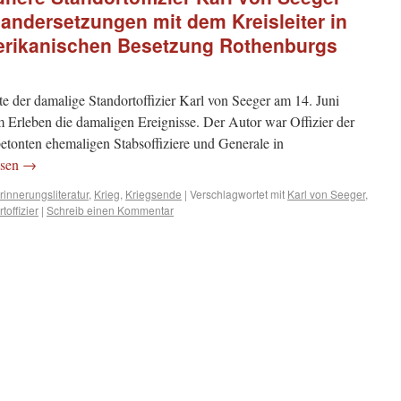
nandersetzungen mit dem Kreisleiter in
erikanischen Besetzung Rothenburgs
e der damalige Standortoffizier Karl von Seeger am 14. Juni
m Erleben die damaligen Ereignisse. Der Autor war Offizier der
etonten ehemaligen Stabsoffiziere und Generale in
esen
→
rinnerungsliteratur
,
Krieg
,
Kriegsende
|
Verschlagwortet mit
Karl von Seeger
,
toffizier
|
Schreib einen Kommentar