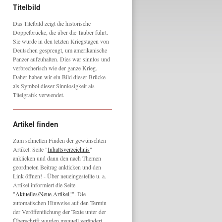
Titelbild
Das Titelbild zeigt die historische
Doppelbrücke, die über die Tauber führt.
Sie wurde in den letzten Kriegstagen von
Deutschen gesprengt, um amerikanische
Panzer aufzuhalten. Dies war sinnlos und
verbrecherisch wie der ganze Krieg.
Daher haben wir ein Bild dieser Brücke
als Symbol dieser Sinnlosigkeit als
Titelgrafik verwendet.
Artikel finden
Zum schnellen Finden der gewünschten
Artikel: Seite "
Inhaltsverzeichnis
"
anklicken und dann den nach Themen
geordneten Beitrag anklicken und den
Link öffnen! - Über neueingestellte u. a.
Artikel informiert die Seite
"
Aktuelles/Neue Artikel"
". Die
automatischen Hinweise auf den Termin
der Veröffentlichung der Texte unter der
Überschrift wurden manuell verändert,