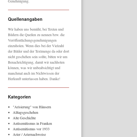
Genehmigung.
Quellenangaben
Wir haben uns bemüht, bei Texten und
Bildern die Quellen zu nennen bzw. die
Veröffentlichungsgenehmigungen
einzuholen. Wenn dies bei der Vielzahl
der Bilder und der Textmenge da oder dort
nicht geschehen sein sollte, bitten wir um
Benachrichtigung, damit wir nachholen
können, was wir unbeabsichtigt und
manchmal auch im Nichtwissen der
Herkunft unterlassen haben. Danke!
Kategorien
"Arisierung" von Häusern
Alltagsgeschehen
Alte Geschichte
Antisemitismus in Franken
Antisemitismus vor 1933
Arier / Ariernachweise