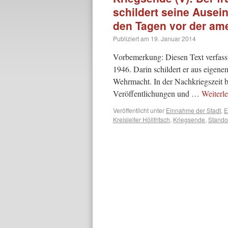
schildert seine Ausei
den Tagen vor der am
Publiziert am
19. Januar 2014
Vorbemerkung: Diesen Text verfasst
1946. Darin schildert er aus eigene
Wehrmacht. In der Nachkriegszeit b
Veröffentlichungen und …
Weiterl
Veröffentlicht unter
Einnahme der Stadt
,
E
Kreisleiter Höllfritsch
,
Kriegsende
,
Standor