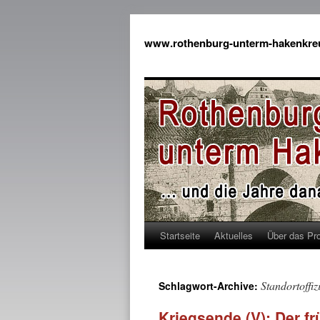
www.rothenburg-unterm-hakenkre
Startseite
Aktuelles
Über das Pro
Standortoffiz
Schlagwort-Archive:
Kriegsende (V): Der fr