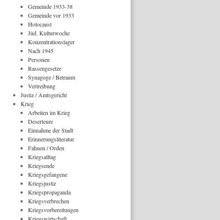
Gemeinde 1933-38
Gemeinde vor 1933
Holocaust
Jüd. Kulturwoche
Konzentrationslager
Nach 1945
Personen
Rassengesetze
Synagoge / Betraum
Vertreibung
Justiz / Amtsgericht
Krieg
Arbeiten im Krieg
Deserteure
Einnahme der Stadt
Erinnerungsliteratur
Fahnen / Orden
Kriegsalltag
Kriegsende
Kriegsgefangene
Kriegsjustiz
Kriegspropaganda
Kriegsverbrechen
Kriegsvorbereitungen
Kriegswirtschaft