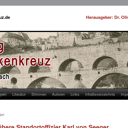
uz.de
Herausgeber: Dr. Ol
jekt
Literatur
Stimmen
Autoren
Links
Inhaltsverzeichnis
Imp
ier
ühere Standortoffizier Karl von Seeger