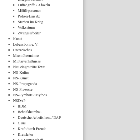
Luftangriffe / Abwehr
Militärpersonen
Polizei-Einsatz
Sterben im Krieg
Volkssturm
Zwangsarbeiter
Kunst
Lebensborn e. V.
Literarisches
Machtübernahme
Militärverhältnisse
Neu eingestellte Texte
NS-Kultur
NS-Kunst
NS-Propaganda
NS-Prozesse
NS-Symbole / Mythos
NSDAP
BDM
Behelfsheimbau
Deutsche Arbeitsfront / DAF
Gaue
Kraft durch Freude
Kreisleiter
NS-Frauenschaft