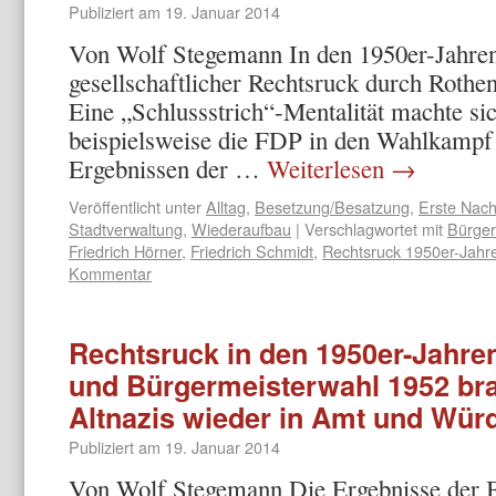
Publiziert am
19. Januar 2014
Von Wolf Stegemann In den 1950er-Jahren 
gesellschaftlicher Rechtsruck durch Rothen
Eine „Schlussstrich“-Mentalität machte sic
beispielsweise die FDP in den Wahlkampf 
Ergebnissen der …
Weiterlesen
→
Veröffentlicht unter
Alltag
,
Besetzung/Besatzung
,
Erste Nach
Stadtverwaltung
,
Wiederaufbau
|
Verschlagwortet mit
Bürger
Friedrich Hörner
,
Friedrich Schmidt
,
Rechtsruck 1950er-Jahr
Kommentar
Rechtsruck in den 1950er-Jahren 
und Bürgermeisterwahl 1952 br
Altnazis wieder in Amt und Wür
Publiziert am
19. Januar 2014
Von Wolf Stegemann Die Ergebnisse der B