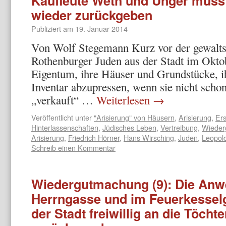
Kaufleute Weth und Unger muss
wieder zurückgeben
Publiziert am
19. Januar 2014
Von Wolf Stegemann Kurz vor der gewalt
Rothenburger Juden aus der Stadt im Oktob
Eigentum, ihre Häuser und Grundstücke, i
Inventar abzupressen, wenn sie nicht scho
„verkauft“ …
Weiterlesen
→
Veröffentlicht unter
"Arisierung" von Häusern
,
Arisierung
,
Ers
Hinterlassenschaften
,
Jüdisches Leben
,
Vertreibung
,
Wieder
Arisierung
,
Friedrich Hörner
,
Hans Wirsching
,
Juden
,
Leopol
Schreib einen Kommentar
Wiedergutmachung (9): Die Anw
Herrngasse und im Feuerkesse
der Stadt freiwillig an die Töch