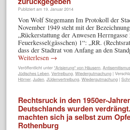
zurückgegeben
Publiziert am
19. Januar 2014
Von Wolf Stegemann Im Protokoll der Stad
November 1949 steht mit der Bezeichnung
„Rückerstattung der Anwesen Herrngasse 
Feuerkessel(gässchen) 1“: „RR. (Rechtsrat
dass der Stadtrat von Anfang an den Stan
Weiterlesen
→
Veröffentlicht unter
"Arisierung" von Häusern
,
Antisemitismu
Jüdisches Leben
,
Vertreibung
,
Wiedergutmachung
|
Verschl
Hörner
,
Juden
,
JUdenvertreibung
,
Wiedergutmachung
|
Schr
Rechtsruck in den 1950er-Jahren
Deutschlands wurden verdrängt
machten sich ja selbst zum Opfe
Rothenburg