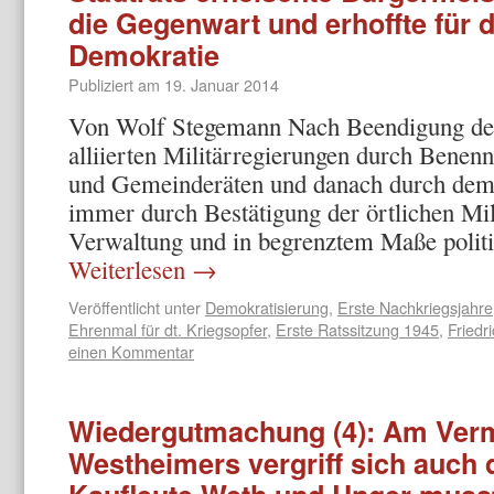
die Gegenwart und erhoffte für d
Demokratie
Publiziert am
19. Januar 2014
Von Wolf Stegemann Nach Beendigung des 
alliierten Militärregierungen durch Bene
und Gemeinderäten und danach durch dem
immer durch Bestätigung der örtlichen Mil
Verwaltung und in begrenztem Maße polit
Weiterlesen
→
Veröffentlicht unter
Demokratisierung
,
Erste Nachkriegsjahre
Ehrenmal für dt. Kriegsopfer
,
Erste Ratssitzung 1945
,
Friedr
einen Kommentar
Wiedergutmachung (4): Am Ver
Westheimers vergriff sich auch d