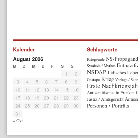
Kalender
Schlagworte
August 2026
NS-Propagan
Kriegsende
Entnazifi
Symbole / Mythos
M
D
M
D
F
S
S
NSDAP
Jüdisches Lebe
1
2
Krieg
Gestapo
Verlage / Schr
3
4
5
6
7
8
9
Erste Nachkriegsjah
10
11
12
13
14
15
16
Antisemitismus in Franken
H
17
18
19
20
21
22
23
Antise
Justiz / Amtsgericht
Personen / Porträts
24
25
26
27
28
29
30
31
« Okt.