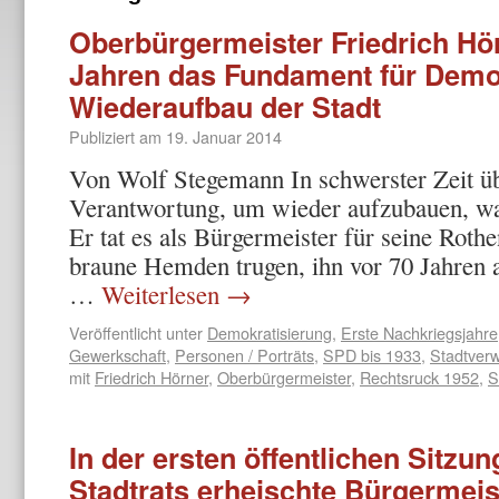
Oberbürgermeister Friedrich Hör
Jahren das Fundament für Demo
Wiederaufbau der Stadt
Publiziert am
19. Januar 2014
Von Wolf Stegemann In schwerster Zeit ü
Verantwortung, um wieder aufzubauen, wa
Er tat es als Bürgermeister für seine Rothe
braune Hemden trugen, ihn vor 70 Jahren a
…
Weiterlesen
→
Veröffentlicht unter
Demokratisierung
,
Erste Nachkriegsjahre
Gewerkschaft
,
Personen / Porträts
,
SPD bis 1933
,
Stadtverw
mit
Friedrich Hörner
,
Oberbürgermeister
,
Rechtsruck 1952
,
S
In der ersten öffentlichen Sitzu
Stadtrats erheischte Bürgermeist