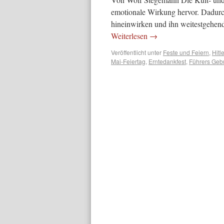
emotionale Wirkung hervor. Dadurch
hineinwirken und ihn weitestgehen
Weiterlesen
→
Veröffentlicht unter
Feste und Feiern
,
Hitle
Mai-Feiertag
,
Erntedankfest
,
Führers Gebu