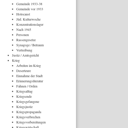
Gemeinde 1933-38
Gemeinde vor 1933
Holocaust
Jüd. Kulturwoche
Konzentrationslager
Nach 1945
Personen
Rassengesetze
Synagoge / Betraum
Vertreibung
Justiz / Amtsgericht
Krieg
Arbeiten im Krieg
Deserteure
Einnahme der Stadt
Erinnerungsliteratur
Fahnen / Orden
Kriegsalltag
Kriegsende
Kriegsgefangene
Kriegsjustiz
Kriegspropaganda
Kriegsverbrechen
Kriegsvorbereitungen
Kriegswirtschaft