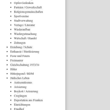
Opfer-Gedenken
Parteien / Gewerkschaft
Religionsgemeinschaften
Sportvereine
Stadtverwaltung
Verlage / Literatur
Wiederaufbau
Wiedergutmachung
Wirtschaft / Handel
Zeitungen
Erziehung / Schule
Euthansie / Sterilisierung
Feste und Feiern
Freimaurer
Gleichschaltung 1933/34
Hitler
Hitlerjugend / BDM
Jüdisches Leben
Antisemitismus
Arisierung
Boykott / Arisierung
Creglingen
Deportation aus Franken
Einrichtungen
Friedhof