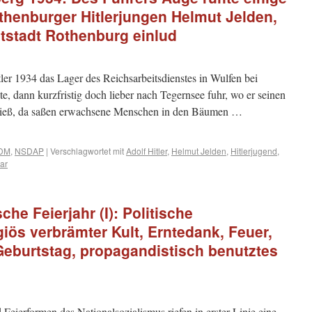
henburger Hitlerjungen Helmut Jelden,
atstadt Rothenburg einlud
r 1934 das Lager des Reichsarbeitsdienstes in Wulfen bei
e, dann kurzfristig doch lieber nach Tegernsee fuhr, wo er seinen
ieß, da saßen erwachsene Menschen in den Bäumen …
BDM
,
NSDAP
|
Verschlagwortet mit
Adolf Hitler
,
Helmut Jelden
,
Hitlerjugend
,
ar
che Feierjahr (I): Politische
giös verbrämter Kult, Erntedank, Feuer,
Geburtstag, propagandistisch benutztes
eierformen des Nationalsozialismus riefen in erster Linie eine