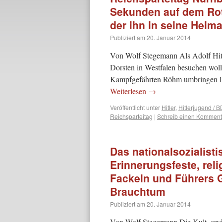
Sekunden auf dem Rot
der ihn in seine Heim
Publiziert am
20. Januar 2014
Von Wolf Stegemann Als Adolf Hitle
Dorsten in Westfalen besuchen wollt
Kampfgefährten Röhm umbringen l
Weiterlesen
→
Veröffentlicht unter
Hitler
,
Hitlerjugend / 
Reichsparteitag
|
Schreib einen Komment
Das nationalsozialistis
Erinnerungsfeste, reli
Fackeln und Führers 
Brauchtum
Publiziert am
20. Januar 2014
Von Wolf Stegemann Die Kult- und F