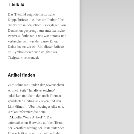
Titelbild
Das Titelbild zeigt die historische
Doppelbrücke, die über die Tauber führt.
Sie wurde in den letzten Kriegstagen von
Deutschen gesprengt, um amerikanische
Panzer aufzuhalten. Dies war sinnlos und
verbrecherisch wie der ganze Krieg.
Daher haben wir ein Bild dieser Brücke
als Symbol dieser Sinnlosigkeit als
Titelgrafik verwendet.
Artikel finden
Zum schnellen Finden der gewünschten
Artikel: Seite "
Inhaltsverzeichnis
"
anklicken und dann den nach Themen
geordneten Beitrag anklicken und den
Link öffnen! - Über neueingestellte u. a.
Artikel informiert die Seite
"
Aktuelles/Neue Artikel"
". Die
automatischen Hinweise auf den Termin
der Veröffentlichung der Texte unter der
Überschrift wurden manuell verändert,