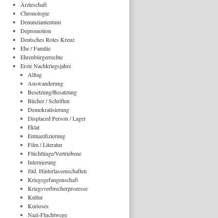
Ärzteschaft
Chronologie
Denunziantentum
Depromotion
Deutsches Rotes Kreuz
Ehe / Familie
Ehrenbürgerrechte
Erste Nachkriegsjahre
Alltag
Auswanderung
Besetzung/Besatzung
Bücher / Schriften
Demokratisierung
Displaced Person / Lager
Eklat
Entnazifizierung
Film / Literatur
Flüchtlinge/Vertriebene
Internierung
Jüd. Hinterlassenschaften
Kriegsgefangenschaft
Kriegsverbrecherprozesse
Kultur
Kurioses
Nazi-Fluchtwege