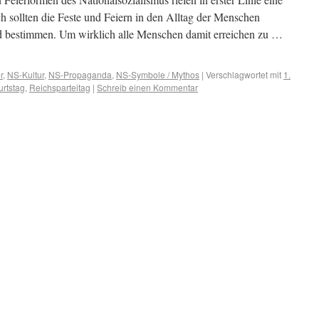
 sollten die Feste und Feiern in den Alltag der Menschen
d bestimmen. Um wirklich alle Menschen damit erreichen zu …
r
,
NS-Kultur
,
NS-Propaganda
,
NS-Symbole / Mythos
|
Verschlagwortet mit
1.
rtstag
,
Reichsparteitag
|
Schreib einen Kommentar