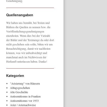
Genehmigung.
Quellenangaben
Wir haben uns bemüht, bei Texten und
Bildern die Quellen zu nennen bzw. die
Veröffentlichungsgenehmigungen
einzuholen. Wenn dies bei der Vielzahl
der Bilder und der Textmenge da oder dort
nicht geschehen sein sollte, bitten wir um
Benachrichtigung, damit wir nachholen
können, was wir unbeabsichtigt und
manchmal auch im Nichtwissen der
Herkunft unterlassen haben. Danke!
Kategorien
"Arisierung" von Häusern
Alltagsgeschehen
Alte Geschichte
Antisemitismus in Franken
Antisemitismus vor 1933
Arier / Ariernachweise