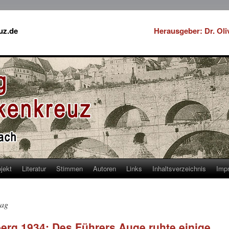
uz.de
Herausgeber: Dr. Ol
jekt
Literatur
Stimmen
Autoren
Links
Inhaltsverzeichnis
Imp
tag
erg 1934: Des Führers Auge ruhte einige