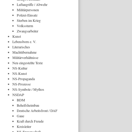
Luftangriffe / Abwehr
Militärpersonen
Polizei-Einsatz
Sterben im Krieg
Volkssturm
Zwangsarbeiter
Kunst
Lebensborn e. V.
Literarisches
Machtübernahme
Militärverhältnisse
Neu eingestellte Texte
NS-Kultur
NS-Kunst
NS-Propaganda
NS-Prozesse
NS-Symbole / Mythos
NSDAP
BDM
Behelfsheimbau
Deutsche Arbeitsfront / DAF
Gaue
Kraft durch Freude
Kreisleiter
NS-Frauenschaft