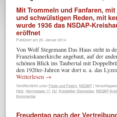
Mit Trommeln und Fanfaren, mi
und schwülstigen Reden, mit ke
wurde 1936 das NSDAP-Kreishau
eröffnet
Publiziert am
20. Januar 2014
Von Wolf Stegemann Das Haus steht in der
Franziskanerkirche angebaut, auf der ande
schönen Blick ins Taubertal mit Doppelbr
den 1920er-Jahren war dort u. a. das Lyz
Weiterlesen
→
Veröffentlicht unter
Feste und Feiern
,
NSDAP
|
Verschlagwor
Holz
,
Herrngasse 17
,
HJ
,
Kreisleiter Steinacker
,
NSDAP-Krei
Kommentar
Freudentag nach der Vertreibung