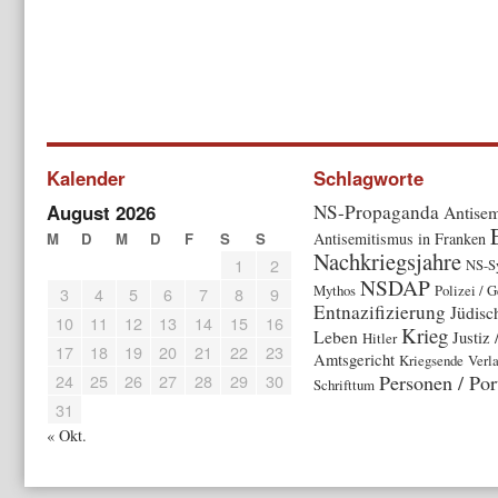
Kalender
Schlagworte
August 2026
NS-Propaganda
Antisem
M
D
M
D
F
S
S
Antisemitismus in Franken
Nachkriegsjahre
1
2
NS-S
NSDAP
Mythos
Polizei / 
3
4
5
6
7
8
9
Entnazifizierung
Jüdisc
10
11
12
13
14
15
16
Krieg
Leben
Justiz 
Hitler
17
18
19
20
21
22
23
Amtsgericht
Kriegsende
Verla
24
25
26
27
28
29
30
Personen / Por
Schrifttum
31
« Okt.