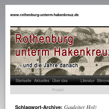
www.rothenburg-unterm-hakenkreuz.de
Startseite
Aktuelles
Über das
Literatur
Stimm
Projekt
Gauleiter Holz
Schlagwort-Archive: