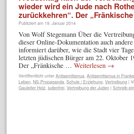
wieder wird ein Jude nach Roth
zurückkehren“. Der „Fränkische 
Publiziert am
19. Januar 2014
Von Wolf Stegemann Über die Vertreibung
dieser Online-Dokumentation auch andere 
informiert darüber, wie die Stadt vier Tag
letzten jüdischen Bürger am 22. Oktober 19
Der „Fränkische …
Weiterlesen
→
Veröffentlicht unter
Antisemitismus
,
Antisemitismus in Frank
Leben
,
NS-Propaganda
,
Schule / Erziehung
,
Vertreibung
|
V
Gauleiter Holz
,
judenfrei
,
Vertreibung der Juden
|
Schreib e