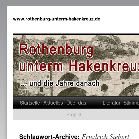
www.rothenburg-unterm-hakenkreuz.de
Startseite
Aktuelles
Über das
Literatur
Stimm
Projekt
Friedrich Siebert
Schlagwort-Archive: