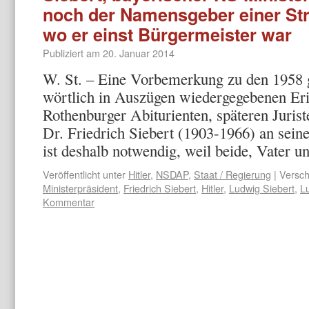
noch der Namensgeber einer Str
wo er einst Bürgermeister war
Publiziert am
20. Januar 2014
W. St. – Eine Vorbemerkung zu den 1958 
wörtlich in Auszügen wiedergegebenen Er
Rothenburger Abiturienten, späteren Juri
Dr. Friedrich Siebert (1903-1966) an sein
ist deshalb notwendig, weil beide, Vater
Veröffentlicht unter
Hitler
,
NSDAP
,
Staat / Regierung
|
Versch
Ministerpräsident
,
Friedrich Siebert
,
Hitler
,
Ludwig Siebert
,
L
Kommentar