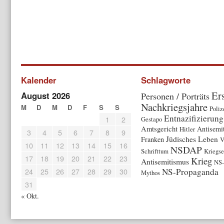
Kalender
Schlagworte
Er
August 2026
Personen / Porträts
Nachkriegsjahre
M
D
M
D
F
S
S
Poliz
Entnazifizierung
1
2
Gestapo
Amtsgericht
Antisemi
Hitler
3
4
5
6
7
8
9
Jüdisches Leben
Franken
V
10
11
12
13
14
15
16
NSDAP
Schrifttum
Kriegs
17
18
19
20
21
22
23
Krieg
Antisemitismus
NS-
24
25
26
27
28
29
30
NS-Propaganda
Mythos
31
« Okt.