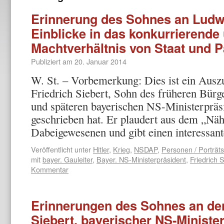
Erinnerung des Sohnes an Ludwi
Einblicke in das konkurrierende 
Machtverhältnis von Staat und P
Publiziert am
20. Januar 2014
W. St. – Vorbemerkung: Dies ist ein Ausz
Friedrich Siebert, Sohn des früheren Bür
und späteren bayerischen NS-Ministerpräsi
geschrieben hat. Er plaudert aus dem „Nä
Dabeigewesenen und gibt einen interessa
Veröffentlicht unter
Hitler
,
Krieg
,
NSDAP
,
Personen / Porträts
mit
bayer. Gauleiter
,
Bayer. NS-Ministerpräsident
,
Friedrich S
Kommentar
Erinnerungen des Sohnes an de
Siebert, bayerischer NS-Ministe