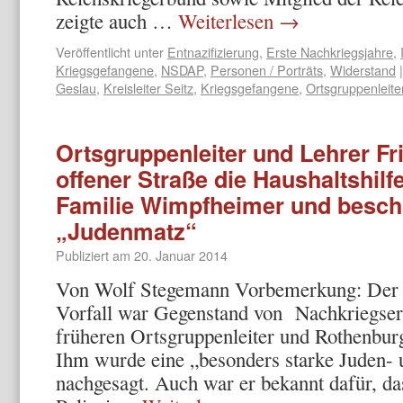
zeigte auch …
Weiterlesen
→
Veröffentlicht unter
Entnazifizierung
,
Erste Nachkriegsjahre
,
Kriegsgefangene
,
NSDAP
,
Personen / Porträts
,
Widerstand
|
Geslau
,
Kreisleiter Seitz
,
Kriegsgefangene
,
Ortsgruppenleit
Ortsgruppenleiter und Lehrer Fri
offener Straße die Haushaltshilf
Familie Wimpfheimer und beschi
„Judenmatz“
Publiziert am
20. Januar 2014
Von Wolf Stegemann Vorbemerkung: Der f
Vorfall war Gegenstand von Nachkriegser
früheren Ortsgruppenleiter und Rothenburg
Ihm wurde eine „besonders starke Juden- 
nachgesagt. Auch war er bekannt dafür, da