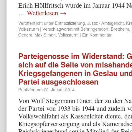
Erich Höllfritsch wurde im Januar 1944 Na
…
Weiterlesen
→
Veröffentlicht unter
Entnazifizierung
,
Justiz / Amtsgericht
,
Kre
Volkssturm
|
Verschlagwortet mit
Behringersdorf
,
Brettheim
,
General Max Simon
,
Volkssturm
|
Ein Kommentar
Parteigenosse im Widerstand: Ge
sich auf die Seite von misshand
Kriegsgefangenen in Geslau und
Partei ausgeschlossen
Publiziert am
20. Januar 2014
Von Wolf Stegemann Einer, der zu den Nati
der Partei von 1933 bis 1944 und zudem v
Volkswohlfahrt als Kassenleiter diente, d
Kriegsopferversorgung und als Kamerads
Reichskriegerbund sowie Mitglied der Re