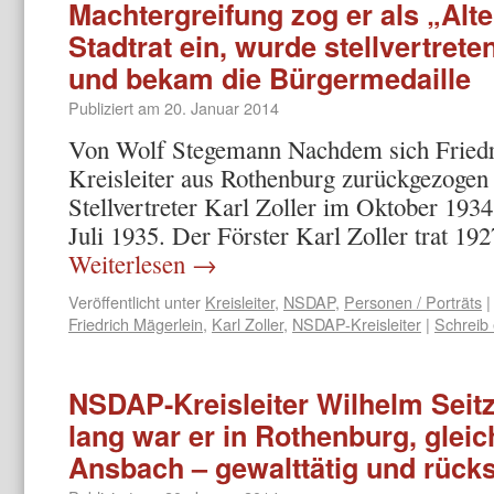
Machtergreifung zog er als „Alt
Stadtrat ein, wurde stellvertret
und bekam die Bürgermedaille
Publiziert am
20. Januar 2014
Von Wolf Stegemann Nachdem sich Friedr
Kreisleiter aus Rothenburg zurückgezogen
Stellvertreter Karl Zoller im Oktober 1934 
Juli 1935. Der Förster Karl Zoller trat 192
Weiterlesen
→
Veröffentlicht unter
Kreisleiter
,
NSDAP
,
Personen / Porträts
|
Friedrich Mägerlein
,
Karl Zoller
,
NSDAP-Kreisleiter
|
Schreib
NSDAP-Kreisleiter Wilhelm Seitz 
lang war er in Rothenburg, gleic
Ansbach – gewalttätig und rücks