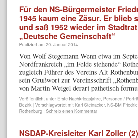
Für den NS-Bürgermeister Fried
1945 kaum eine Zäsur. Er blieb 
und saß 1952 wieder im Stadtrat 
„Deutsche Gemeinschaft“
Publiziert am
20. Januar 2014
Von Wolf Stegemann Wenn etwa im Septe
Nordfrankreich „im Felde stehende“ Roth
zugleich Führer des Vereins Alt-Rothenbu
sein Grußwort zur Vereinsschrift „Rothen
von Martin Weigel derart pathetisch form
Veröffentlicht unter
Erste Nachkriegsjahre
,
Personen / Porträ
Bezirk
|
Verschlagwortet mit
Karl Steinacker
,
NS-BM Friedric
Rothenburg
|
Schreib einen Kommentar
NSDAP-Kreisleiter Karl Zoller (2)