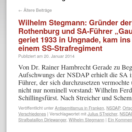
←
Ältere Beiträge
Wilhelm Stegmann: Gründer de
Rothenburg und SA-Führer „Ga
geriet 1933 in Ungnade, kam ins 
einem SS-Strafregiment
Publiziert am
20. Januar 2014
Von Dr. Rainer Hambrecht Gerade zu Beg
Aufschwungs der NSDAP erhielt die SA 
Führer, der sich durchzusetzen vermochte
nicht nur nominell vorstand: Wilhelm Fer
Schillingsfürst. Nach Streicher und Sc
Veröffentlicht unter
Antisemitismus in Franken
,
NSDAP
,
Orts
Verschiedenes
|
Verschlagwortet mit
Julius STreicher
,
NSDAP
Strafbataillon Dirlewanger
,
Wilhelm Stegmann
|
Ein Kommen