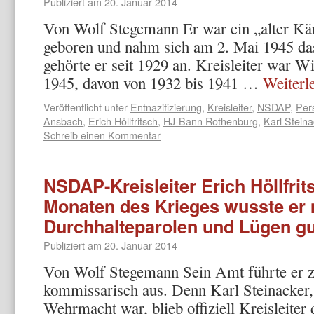
Publiziert am
20. Januar 2014
Von Wolf Stegemann Er war ein „alter K
geboren und nahm sich am 2. Mai 1945 
gehörte er seit 1929 an. Kreisleiter war W
1945, davon von 1932 bis 1941 …
Weiterl
Veröffentlicht unter
Entnazifizierung
,
Kreisleiter
,
NSDAP
,
Per
Ansbach
,
Erich Höllfritsch
,
HJ-Bann Rothenburg
,
Karl Steina
Schreib einen Kommentar
NSDAP-Kreisleiter Erich Höllfrits
Monaten des Krieges wusste er 
Durchhalteparolen und Lügen g
Publiziert am
20. Januar 2014
Von Wolf Stegemann Sein Amt führte er z
kommissarisch aus. Denn Karl Steinacker, 
Wehrmacht war, blieb offiziell Kreisleit