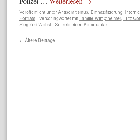
Polizei …
Weiterlesen
→
Veröffentlicht unter
Antisemitismus
,
Entnazifizierung
,
Interni
Porträts
|
Verschlagwortet mit
Familie Wimpfheimer
,
Fritz Gö
Siegfried Wobst
|
Schreib einen Kommentar
←
Ältere Beiträge