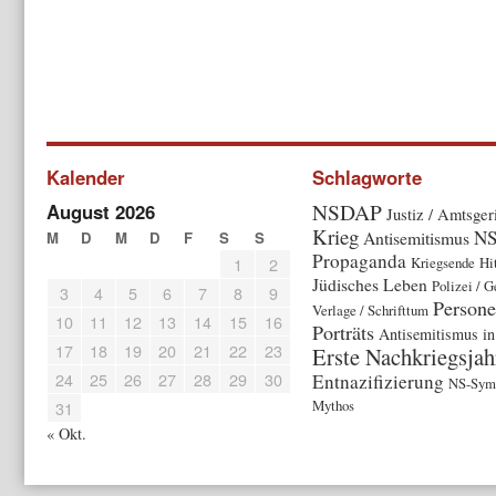
Kalender
Schlagworte
NSDAP
August 2026
Justiz / Amtsger
Krieg
NS
Antisemitismus
M
D
M
D
F
S
S
Propaganda
1
2
Kriegsende
Hi
Jüdisches Leben
Polizei / G
3
4
5
6
7
8
9
Persone
Verlage / Schrifttum
10
11
12
13
14
15
16
Porträts
Antisemitismus in
17
18
19
20
21
22
23
Erste Nachkriegsjah
24
25
26
27
28
29
30
Entnazifizierung
NS-Symb
Mythos
31
« Okt.