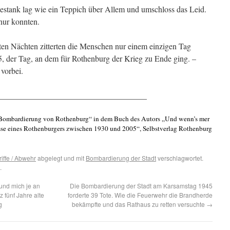
estank lag wie ein Teppich über Allem und umschloss das Leid.
nur konnten.
en Nächten zitterten die Menschen nur einem einzigen Tag
5, der Tag, an dem für Rothenburg der Krieg zu Ende ging. –
 vorbei.
____________________________________
 Bombardierung von Rothenburg“ in dem Buch des Autors „Und wenn’s mer
sse eines Rothenburgers zwischen 1930 und 2005“, Selbstverlag Rothenburg
riffe / Abwehr
abgelegt und mit
Bombardierung der Stadt
verschlagwortet.
.
und mich je an
Die Bombardierung der Stadt am Karsamstag 1945
 fünf Jahre alte
forderte 39 Tote. Wie die Feuerwehr die Brandherde
g
bekämpfte und das Rathaus zu retten versuchte
→