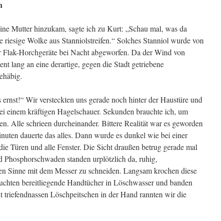
n
ine Mutter hinzukam, sagte ich zu Kurt: „Schau mal, was da
ne riesige Wolke aus Stanniolstreifen.“ Solches Stanniol wurde von
 der Flak-Horchgeräte bei Nacht abgeworfen. Da der Wind von
t lang an eine derartige, gegen die Stadt getriebene
ehäbig.
es ernst!“ Wir versteckten uns gerade noch hinter der Haustüre und
bei einem kräftigen Hagel­schauer. Sekunden brauchte ich, um
n. Alle schrieen durcheinander. Bittere Realität war es geworden
nuten dauerte das alles. Dann wurde es dunkel wie bei einer
 die Türen und alle Fenster. Die Sicht draußen betrug gerade mal
d Phosphorschwaden standen urplötzlich da, ruhig,
chen Sinne mit dem Messer zu schneiden. Langsam krochen diese
auchten bereitliegende Handtücher in Löschwasser und banden
t triefendnassen Löschpeitschen in der Hand rannten wir die