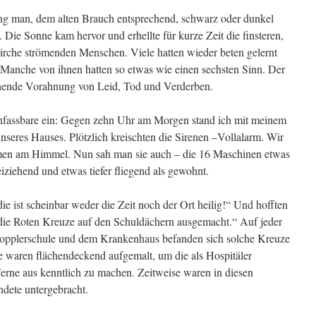
ing man, dem alten Brauch entsprechend, schwarz oder dunkel
. Die Sonne kam hervor und erhellte für kurze Zeit die finsteren,
Kirche strömenden Menschen. Viele hatten wieder beten gelernt
! Manche von ihnen hatten so etwas wie einen sechsten Sinn. Der
chende Vorahnung von Leid, Tod und Verderben.
nfassbare ein: Gegen zehn Uhr am Morgen stand ich mit meinem
nseres Hauses. Plötzlich kreischten die Sirenen –Vollalarm. Wir
men am Himmel. Nun sah man sie auch – die 16 Maschinen etwas
eiziehend und etwas tiefer fliegend als gewohnt.
ie ist scheinbar weder die Zeit noch der Ort heilig!“ Und hofften
 die Roten Kreuze auf den Schul­dächern ausgemacht.“ Auf jeder
 Topplerschule und dem Krankenhaus befanden sich solche Kreuze
ie waren flächendeckend aufgemalt, um die als Hospitäler
erne aus kenntlich zu machen. Zeitweise waren in diesen
ndete untergebracht.