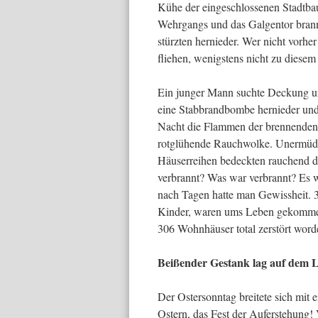
Kühe der eingeschlos­senen Stadtbau
Wehrgangs und das Galgentor brann
stürzten hernie­der. Wer nicht vorher
fliehen, wenigstens nicht zu diesem 
Ein junger Mann suchte Deckung un
eine Stabbrandbombe hernieder und 
Nacht die Flammen der brennenden 
rotglühende Rauchwolke. Unermüdli
Häuserreihen bedeckten rauchend 
verbrannt? Was war verbrannt? Es 
nach Tagen hatte man Gewissheit. 
Kinder, waren ums Leben gekommen
306 Wohnhäuser total zerstört wor
Beißender Gestank lag auf dem 
Der Ostersonntag breitete sich mit 
Ostern, das Fest der Auferste­hung!