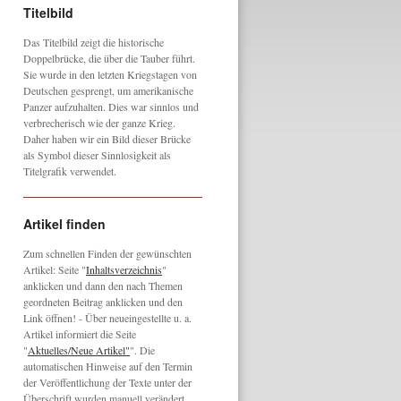
Titelbild
Das Titelbild zeigt die historische
Doppelbrücke, die über die Tauber führt.
Sie wurde in den letzten Kriegstagen von
Deutschen gesprengt, um amerikanische
Panzer aufzuhalten. Dies war sinnlos und
verbrecherisch wie der ganze Krieg.
Daher haben wir ein Bild dieser Brücke
als Symbol dieser Sinnlosigkeit als
Titelgrafik verwendet.
Artikel finden
Zum schnellen Finden der gewünschten
Artikel: Seite "
Inhaltsverzeichnis
"
anklicken und dann den nach Themen
geordneten Beitrag anklicken und den
Link öffnen! - Über neueingestellte u. a.
Artikel informiert die Seite
"
Aktuelles/Neue Artikel"
". Die
automatischen Hinweise auf den Termin
der Veröffentlichung der Texte unter der
Überschrift wurden manuell verändert,