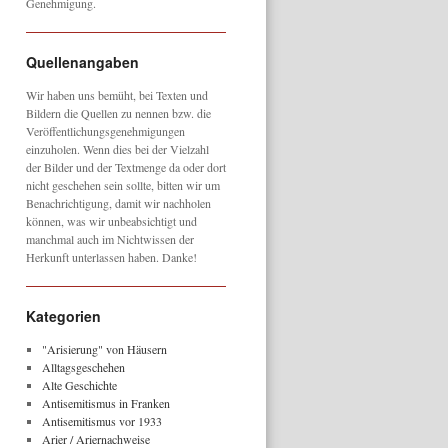
Genehmigung.
Quellenangaben
Wir haben uns bemüht, bei Texten und
Bildern die Quellen zu nennen bzw. die
Veröffentlichungsgenehmigungen
einzuholen. Wenn dies bei der Vielzahl
der Bilder und der Textmenge da oder dort
nicht geschehen sein sollte, bitten wir um
Benachrichtigung, damit wir nachholen
können, was wir unbeabsichtigt und
manchmal auch im Nichtwissen der
Herkunft unterlassen haben. Danke!
Kategorien
"Arisierung" von Häusern
Alltagsgeschehen
Alte Geschichte
Antisemitismus in Franken
Antisemitismus vor 1933
Arier / Ariernachweise