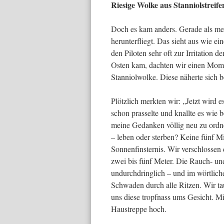
Riesige Wolke aus Stanniolstreife
Doch es kam anders. Gerade als me
herunterfliegt. Das sieht aus wie ei
den Piloten sehr oft zur Irritation
Osten kam, dachten wir einen Momen
Stanniolwolke. Diese näherte sich b
Plötzlich merkten wir: „Jetzt wird 
schon prasselte und knallte es wie 
meine Gedanken völlig neu zu ordne
– leben oder sterben? Keine fünf Mi
Sonnenfinsternis. Wir verschlos­sen
zwei bis fünf Meter. Die Rauch- un
undurchdringlich – und im wörtli­
Schwaden durch alle Ritzen. Wir t
uns diese tropfnass ums Gesicht. Mi
Haustreppe hoch.