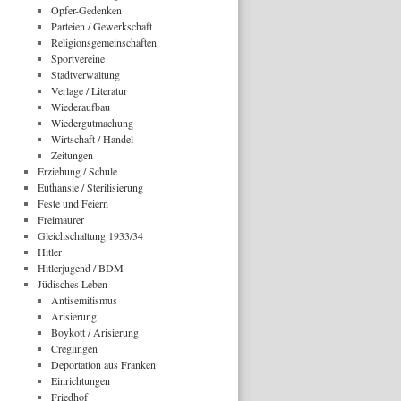
Opfer-Gedenken
Parteien / Gewerkschaft
Religionsgemeinschaften
Sportvereine
Stadtverwaltung
Verlage / Literatur
Wiederaufbau
Wiedergutmachung
Wirtschaft / Handel
Zeitungen
Erziehung / Schule
Euthansie / Sterilisierung
Feste und Feiern
Freimaurer
Gleichschaltung 1933/34
Hitler
Hitlerjugend / BDM
Jüdisches Leben
Antisemitismus
Arisierung
Boykott / Arisierung
Creglingen
Deportation aus Franken
Einrichtungen
Friedhof