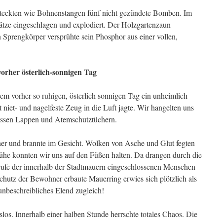
teckten wie Bohnenstan­gen fünf nicht gezündete Bomben. Im
ätze eingeschlagen und explodiert. Der Holzgarten­zaun
 Sprengkörper versprühte sein Phosphor aus einer vollen,
rher österlich-sonnigen Tag
m vorher so ruhigen, ös­terlich sonnigen Tag ein unheimlich
 niet- und nagelfeste Zeug in die Luft jagte. Wir han­gelten uns
nassen Lappen und Atemschutztüchern.
her und brannte im Gesicht. Wolken von Asche und Glut fegten
ühe konnten wir uns auf den Füßen halten. Da drangen durch die
ufe der innerhalb der Stadtmauern eingeschlossenen Menschen
chutz der Bewohner erbaute Mauerring erwies sich plötzlich als
unbe­schreibliches Elend zugleich!
los. Innerhalb einer hal­ben Stunde herrschte totales Chaos. Die