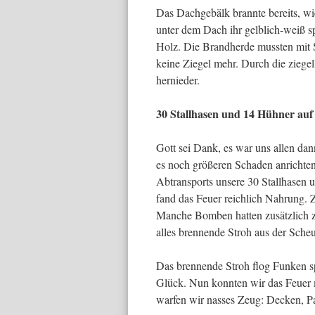
Das Dachgebälk brannte bereits, w
unter dem Dach ihr gelb­lich-weiß 
Holz. Die Brandherde mussten mit S
keine Ziegel mehr. Durch die ziege
hernieder.
30 Stallhasen und 14 Hühner auf
Gott sei Dank, es war uns allen dan
es noch größeren Scha­den anrichte
Abtransports unsere 30 Stallhasen 
fand das Feuer reichlich Nahrung. 
Manche Bomben hatten zusätzlich z
alles bren­nende Stroh aus der Sche
Das brennende Stroh flog Funken sp
Glück. Nun konnten wir das Feuer m
warfen wir nasses Zeug: Decken, P