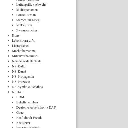
Luftangriffe / Abwehr
Militärpersonen
Polizei-Einsatz
Sterben im Krieg
Volkssturm
Zwangsarbeiter
Kunst
Lebensborn e. V.
Literarisches
Machtübernahme
Militärverhältnisse
Neu eingestellte Texte
NS-Kultur
NS-Kunst
NS-Propaganda
NS-Prozesse
NS-Symbole / Mythos
NSDAP
BDM
Behelfsheimbau
Deutsche Arbeitsfront / DAF
Gaue
Kraft durch Freude
Kreisleiter
NS-Frauenschaft