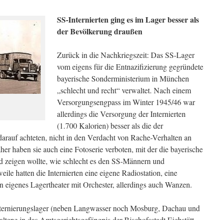
SS-Internierten ging es im Lager besser als
der Bevölkerung draußen
Zurück in die Nachkriegszeit: Das SS-Lager
vom eigens für die Entnazifizierung gegründete
bayerische Sonderministerium in München
„schlecht und recht“ verwaltet. Nach einem
Versorgungsengpass im Winter 1945/46 war
allerdings die Versorgung der Internierten
(1.700 Kalorien) besser als die der
arauf achteten, nicht in den Verdacht von Rache-Verhalten an
r haben sie auch eine Fotoserie verboten, mit der die bayerische
 zeigen wollte, wie schlecht es den SS-Männern und
weile hatten die Internierten eine eigene Radiostation, eine
n eigenes Lagertheater mit Orchester, allerdings auch Wanzen.
nternierungslager (neben Langwasser noch Mosburg, Dachau und
ene in das Amtsgerichtsgefängnis der Bischofsstadt Eichstätt