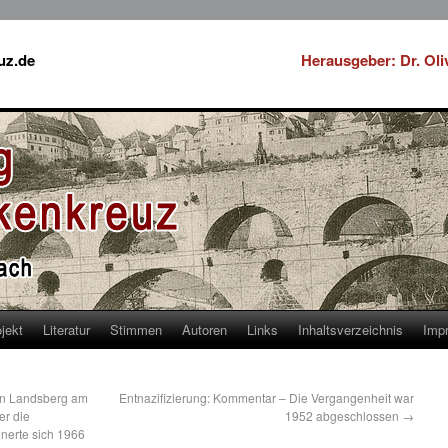
uz.de
Herausgeber: Dr. Ol
jekt
Literatur
Stimmen
Autoren
Links
Inhaltsverzeichnis
Imp
in Landsberg am
Entnazifizierung: Kommentar – Die Vergangenheit war
er die
1952 abgeschlossen
→
nnerte sich 1966