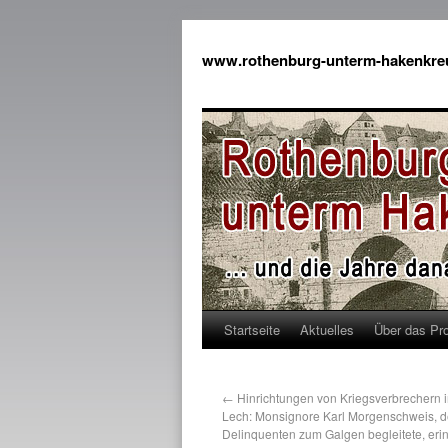
www.rothenburg-unterm-hakenkre
Startseite
Aktuelles
Über das Pro
←
Hinrichtungen von Kriegsverbrechern 
Lech: Monsignore Karl Morgenschweis, d
Delinquenten zum Galgen begleitete, eri