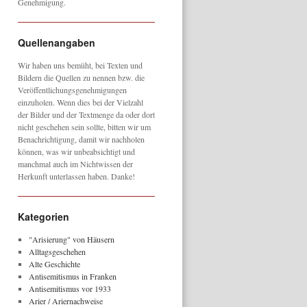
Genehmigung.
Quellenangaben
Wir haben uns bemüht, bei Texten und
Bildern die Quellen zu nennen bzw. die
Veröffentlichungsgenehmigungen
einzuholen. Wenn dies bei der Vielzahl
der Bilder und der Textmenge da oder dort
nicht geschehen sein sollte, bitten wir um
Benachrichtigung, damit wir nachholen
können, was wir unbeabsichtigt und
manchmal auch im Nichtwissen der
Herkunft unterlassen haben. Danke!
Kategorien
"Arisierung" von Häusern
Alltagsgeschehen
Alte Geschichte
Antisemitismus in Franken
Antisemitismus vor 1933
Arier / Ariernachweise