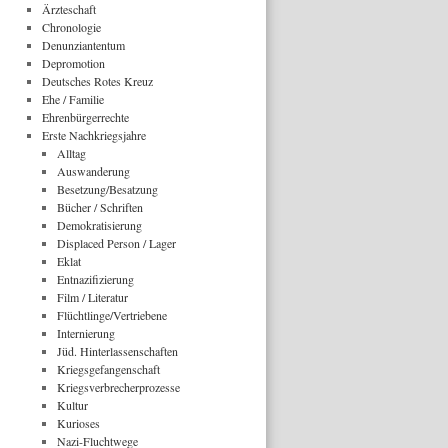
Ärzteschaft
Chronologie
Denunziantentum
Depromotion
Deutsches Rotes Kreuz
Ehe / Familie
Ehrenbürgerrechte
Erste Nachkriegsjahre
Alltag
Auswanderung
Besetzung/Besatzung
Bücher / Schriften
Demokratisierung
Displaced Person / Lager
Eklat
Entnazifizierung
Film / Literatur
Flüchtlinge/Vertriebene
Internierung
Jüd. Hinterlassenschaften
Kriegsgefangenschaft
Kriegsverbrecherprozesse
Kultur
Kurioses
Nazi-Fluchtwege