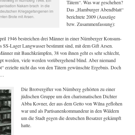
hleifweg in Nürnberg 1946. Ein
Tätern“. Was war geschehen?
anisation Nakam brach in die
Das „Hamburger Abendblatt“
ie deutschen Kriegsgefangenen im
berichtete 2009 (Auszüge
ten Brote mit Arsen.
bzw. Zusammenfassung):
pril 1946 bestreichen drei Männer in einer Nürnberger Konsum-
das SS-Lager Langwasser bestimmt sind, mit dem Gift Arsen.
änner mit Bauchkrämpfen, 38 von ihnen geht es sehr schlecht,
 werden, viele werden vorübergehend blind. Aber niemand
ot“ erzielte nicht das von den Tätern gewünschte Ergebnis. Doch
r …
Die Brotvergifter von Nürnberg gehörten zu einer
jüdischen Gruppe um den charismatischen Dichter
Abba Kovner, der aus dem Getto von Wilna geflohen
war und als Partisanenkommandeur in den Wäldern
um die Stadt gegen die deutschen Besatzer gekämpft
hatte.