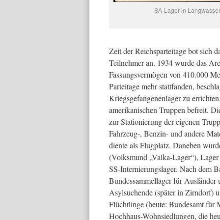
SA-Lager in Langwasse
Zeit der Reichsparteitage bot sich d
Teilnehmer an. 1934 wurde das Are
Fassungsvermögen von 410.000 Men
Parteitage mehr stattfanden, besch
Kriegsgefangenenlager zu errichte
amerikanischen Truppen befreit. Di
zur Stationierung der eigenen Trupp
Fahrzeug-, Benzin- und andere Mate
diente als Flugplatz. Daneben wurde
(Volksmund „Valka-Lager“), Lager f
SS-Internierungslager. Nach dem B
Bundessammellager für Ausländer und
Asylsuchende (später in Zirndorf) 
Flüchtlinge (heute: Bundesamt für M
Hochhaus-Wohnsiedlungen, die heut