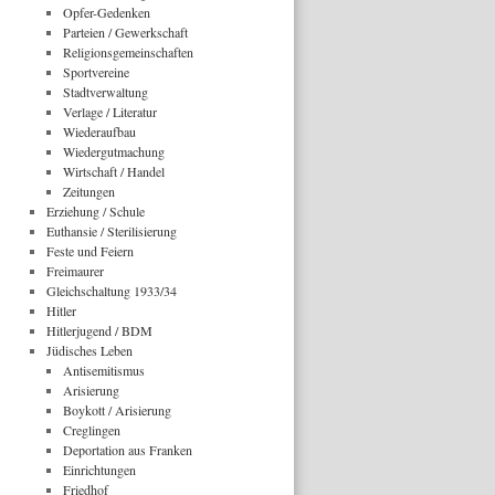
Opfer-Gedenken
Parteien / Gewerkschaft
Religionsgemeinschaften
Sportvereine
Stadtverwaltung
Verlage / Literatur
Wiederaufbau
Wiedergutmachung
Wirtschaft / Handel
Zeitungen
Erziehung / Schule
Euthansie / Sterilisierung
Feste und Feiern
Freimaurer
Gleichschaltung 1933/34
Hitler
Hitlerjugend / BDM
Jüdisches Leben
Antisemitismus
Arisierung
Boykott / Arisierung
Creglingen
Deportation aus Franken
Einrichtungen
Friedhof