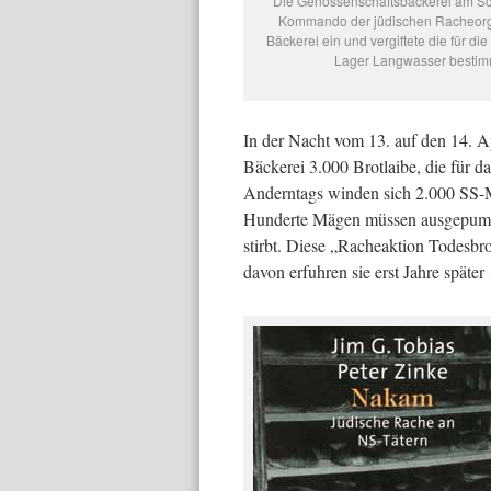
Die Genossenschaftsbäckerei am Sc
Kommando der jüdischen Racheorg
Bäckerei ein und vergiftete die für d
Lager Langwasser bestimm
In der Nacht vom 13. auf den 14. A
Bäckerei 3.000 Brotlaibe, die für 
Anderntags winden sich 2.000 SS-M
Hunderte Mägen müssen ausgepumpt
stirbt. Diese „Racheaktion Todesbr
davon erfuhren sie erst Jahre späte