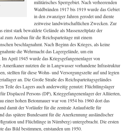
militärisches Sperrgebiet. Nach verheerenden
r
Waldbränden 1917 bis 1919 wurde das Gebiet
in den zwanziger Jahren gerodet und diente
zeitweise landwirtschaftlichen Zwecken. Zur
as einst stark bewaldete Gelände als Massenzeltplatz der
al zum Ausbau für die Reichsparteitage mit einem
schen beschlagnahmt. Nach Beginn des Krieges, als keine
lagnahmte die Wehrmacht das Lagergelände, um ein
n. Im April 1945 wurde das Kriegsgefangenenlager von
e Amerikaner nutzten die in Langwasser vorhandene Infrastruktur
en, stellten für diese Wohn- und Versorgungszelte auf und legten
riallager an. Die Große Straße des Reichsparteitagsgeländes
n Teile des Lagers auch anderweitig genutzt: Flüchtlingslager
ür Displaced Persons (DP), Krieggefangenenlager der Alliierten,
au einer hohen Betonmauer war von 1954 bis 1960 dort das
 damit der Vorläufer für die zentrale Anlaufstelle für
und das spätere Bundesamt für die Anerkennung ausländischer
igration und Flüchtlinge in Nürnberg) untergebracht. Die ersten
e das Bild bestimmen, entstanden um 1950.