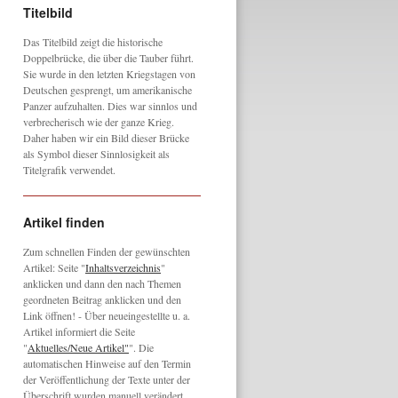
Titelbild
Das Titelbild zeigt die historische
Doppelbrücke, die über die Tauber führt.
Sie wurde in den letzten Kriegstagen von
Deutschen gesprengt, um amerikanische
Panzer aufzuhalten. Dies war sinnlos und
verbrecherisch wie der ganze Krieg.
Daher haben wir ein Bild dieser Brücke
als Symbol dieser Sinnlosigkeit als
Titelgrafik verwendet.
Artikel finden
Zum schnellen Finden der gewünschten
Artikel: Seite "
Inhaltsverzeichnis
"
anklicken und dann den nach Themen
geordneten Beitrag anklicken und den
Link öffnen! - Über neueingestellte u. a.
Artikel informiert die Seite
"
Aktuelles/Neue Artikel"
". Die
automatischen Hinweise auf den Termin
der Veröffentlichung der Texte unter der
Überschrift wurden manuell verändert,