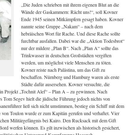
„Die Juden schrieben mit ihrem eigenen Blut an die
Wände der Gaskammern: Rächt uns!“, soll Kovner
Ende 1945 seinen Mitkämpfern gesagt haben. Kovner
nannte seine Gruppe „Nakam“ – nach dem
hebräischen Wort für Rache. Und diese Rache sollte
furchtbar ausfallen. Dabei war die „Aktion Todesbrot“
nur der mildere „Plan B“. Nach „Plan A“ sollte das
Trinkwasser in deutschen Großstädten vergiften
werden, um möglichst viele Menschen zu töten.
Kovner reiste nach Palästina, um das Gift zu
beschaffen. Nürnberg und Hamburg waren als erste
Städte dafür ausersehen. Kovner versuchte, die
sein Projekt „Tochnit Alef“ – Plan A – zu gewinnen. Nach
rs Tom Segev hielt die jüdische Führung jedoch nichts von
anenführer ließ sich nicht umstimmen, bestieg ein Schiff mit dem
 von Toulon wurde er zum Kapitän gerufen und verhaftet. Vier
ischen Militärgefängnis bei Kairo. Den Rucksack mit dem Gift
ord werfen können. Es gilt inzwischen als historisch gesichert,
amilitärischen Untergrund-Kampfgruppe Haganah