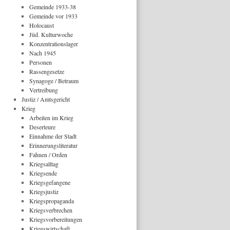
Gemeinde 1933-38
Gemeinde vor 1933
Holocaust
Jüd. Kulturwoche
Konzentrationslager
Nach 1945
Personen
Rassengesetze
Synagoge / Betraum
Vertreibung
Justiz / Amtsgericht
Krieg
Arbeiten im Krieg
Deserteure
Einnahme der Stadt
Erinnerungsliteratur
Fahnen / Orden
Kriegsalltag
Kriegsende
Kriegsgefangene
Kriegsjustiz
Kriegspropaganda
Kriegsverbrechen
Kriegsvorbereitungen
Kriegswirtschaft