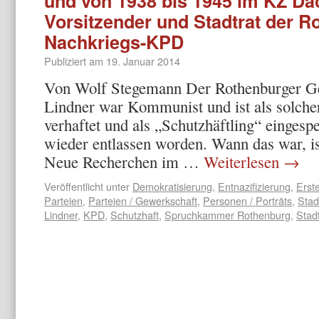
und von 1938 bis 1945 im KZ Da
Vorsitzender und Stadtrat der R
Nachkriegs-KPD
Publiziert am
19. Januar 2014
Von Wolf Stegemann Der Rothenburger G
Lindner war Kommunist und ist als solche
verhaftet und als „Schutzhäftling“ eingesp
wieder entlassen worden. Wann das war, ist
Neue Recherchen im …
Weiterlesen
→
Veröffentlicht unter
Demokratisierung
,
Entnazifizierung
,
Erst
Parteien
,
Parteien / Gewerkschaft
,
Personen / Porträts
,
Stad
Lindner
,
KPD
,
Schutzhaft
,
Spruchkammer Rothenburg
,
Stadt