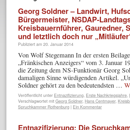
Georg Soldner – Landwirt, Hufs
Bürgermeister, NSDAP-Landtags
Kreisbauernführer, Gauredner, S
und letztlich doch nur „Mitläufer
Publiziert am
20. Januar 2014
Von Wolf Stegemann In der ersten Beilag
„Fränkischen Anzeigers“ vom 3. Januar 19
die Zeitung dem NS-Funktionär Georg Sol
damaligen Sinne würdigenden Artikel. „U
Soldner gehört zu den bedeutendsten …
W
Veröffentlicht unter
Entnazifizierung
,
Erste Nachkriegsjahre
,
Verschlagwortet mit
Georg Soldner
,
Hans Centmayer
,
Kreisb
Spruchkammer Rothenburg
|
Ein Kommentar
Entnazifizierung: Die Spruchk