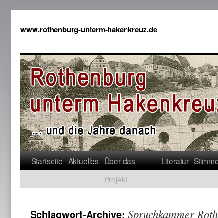
www.rothenburg-unterm-hakenkreuz.de
Startseite
Aktuelles
Über das
Literatur
Stimm
Projekt
Spruchkammer Roth
Schlagwort-Archive: