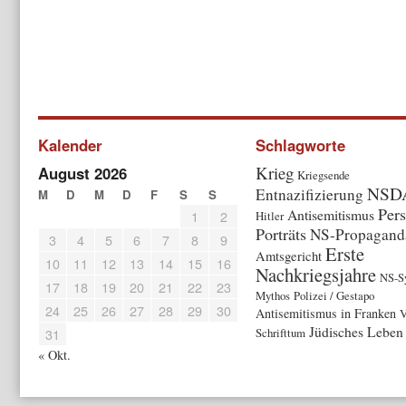
Kalender
Schlagworte
Krieg
August 2026
Kriegsende
NSD
Entnazifizierung
M
D
M
D
F
S
S
Pers
Antisemitismus
1
2
Hitler
Porträts
NS-Propagand
3
4
5
6
7
8
9
Erste
Amtsgericht
10
11
12
13
14
15
16
Nachkriegsjahre
NS-S
17
18
19
20
21
22
23
Mythos
Polizei / Gestapo
24
25
26
27
28
29
30
Antisemitismus in Franken
V
Jüdisches Leben
31
Schrifttum
« Okt.