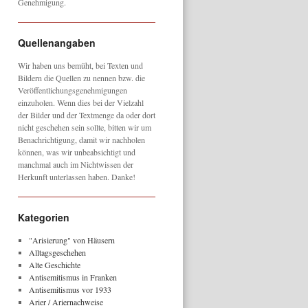
Genehmigung.
Quellenangaben
Wir haben uns bemüht, bei Texten und
Bildern die Quellen zu nennen bzw. die
Veröffentlichungsgenehmigungen
einzuholen. Wenn dies bei der Vielzahl
der Bilder und der Textmenge da oder dort
nicht geschehen sein sollte, bitten wir um
Benachrichtigung, damit wir nachholen
können, was wir unbeabsichtigt und
manchmal auch im Nichtwissen der
Herkunft unterlassen haben. Danke!
Kategorien
"Arisierung" von Häusern
Alltagsgeschehen
Alte Geschichte
Antisemitismus in Franken
Antisemitismus vor 1933
Arier / Ariernachweise