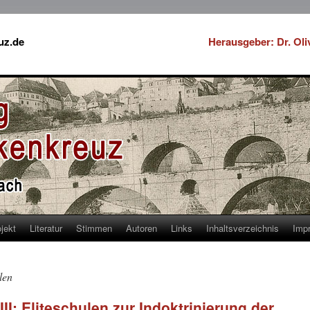
uz.de
Herausgeber: Dr. Ol
jekt
Literatur
Stimmen
Autoren
Links
Inhaltsverzeichnis
Imp
len
I: Eliteschulen zur Indoktrinierung der