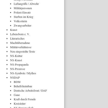
Luftangriffe / Abwehr
Militärpersonen
Polizei-Einsatz
Sterben im Krieg
Volkssturm
Zwangsarbeiter
Kunst
Lebensborn e. V.
Literarisches
Machtübernahme
Militärverhältnisse
Neu eingestellte Texte
NS-Kultur
NS-Kunst
NS-Propaganda
NS-Prozesse
NS-Symbole / Mythos
NSDAP
BDM
Behelfsheimbau
Deutsche Arbeitsfront / DAF
Gaue
Kraft durch Freude
Kreisleiter
NS-Frauenschaft