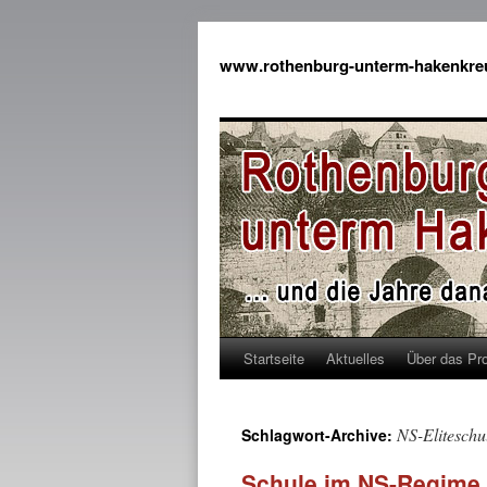
www.rothenburg-unterm-hakenkre
Startseite
Aktuelles
Über das Pro
NS-Eliteschu
Schlagwort-Archive:
Schule im NS-Regime II