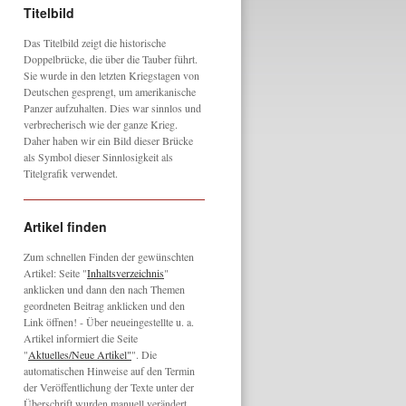
Titelbild
Das Titelbild zeigt die historische
Doppelbrücke, die über die Tauber führt.
Sie wurde in den letzten Kriegstagen von
Deutschen gesprengt, um amerikanische
Panzer aufzuhalten. Dies war sinnlos und
verbrecherisch wie der ganze Krieg.
Daher haben wir ein Bild dieser Brücke
als Symbol dieser Sinnlosigkeit als
Titelgrafik verwendet.
Artikel finden
Zum schnellen Finden der gewünschten
Artikel: Seite "
Inhaltsverzeichnis
"
anklicken und dann den nach Themen
geordneten Beitrag anklicken und den
Link öffnen! - Über neueingestellte u. a.
Artikel informiert die Seite
"
Aktuelles/Neue Artikel"
". Die
automatischen Hinweise auf den Termin
der Veröffentlichung der Texte unter der
Überschrift wurden manuell verändert,