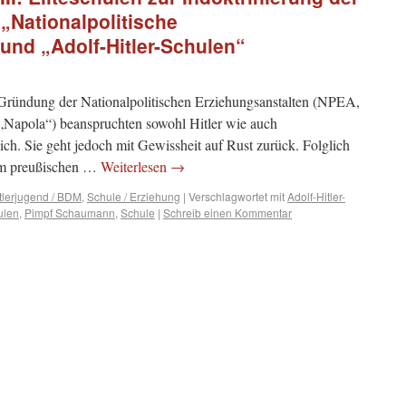
 „Nationalpolitische
und „Adolf-Hitler-Schulen“
ründung der Nationalpolitischen Erziehungsanstalten (NPEA,
 „Napola“) beanspruchten sowohl Hitler wie auch
ich. Sie geht jedoch mit Gewissheit auf Rust zurück. Folglich
em preußischen …
Weiterlesen
→
tlerjugend / BDM
,
Schule / Erziehung
|
Verschlagwortet mit
Adolf-Hitler-
ulen
,
Pimpf Schaumann
,
Schule
|
Schreib einen Kommentar