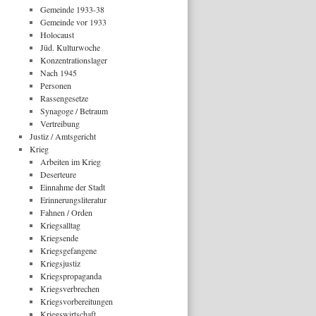
Gemeinde 1933-38
Gemeinde vor 1933
Holocaust
Jüd. Kulturwoche
Konzentrationslager
Nach 1945
Personen
Rassengesetze
Synagoge / Betraum
Vertreibung
Justiz / Amtsgericht
Krieg
Arbeiten im Krieg
Deserteure
Einnahme der Stadt
Erinnerungsliteratur
Fahnen / Orden
Kriegsalltag
Kriegsende
Kriegsgefangene
Kriegsjustiz
Kriegspropaganda
Kriegsverbrechen
Kriegsvorbereitungen
Kriegswirtschaft