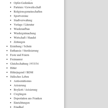
Opfer-Gedenken
Parteien / Gewerkschaft
Religionsgemeinschaften
Sportvereine
Stadtverwaltung
Verlage / Literatur
Wiederaufbau
Wiedergutmachung
Wirtschaft / Handel
Zeitungen
Erziehung / Schule
Euthansie / Sterilisierung
Feste und Feiern
Freimaurer
Gleichschaltung 1933/34
Hitler
Hitlerjugend / BDM
Jüdisches Leben
Antisemitismus
Arisierung
Boykott / Arisierung
Creglingen
Deportation aus Franken
Einrichtungen
Friedhof