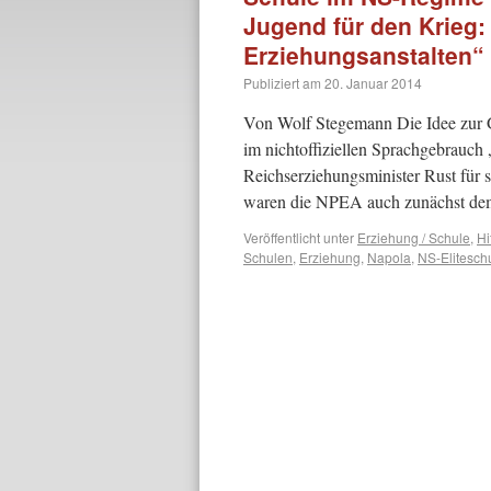
Jugend für den Krieg:
Erziehungsanstalten“ 
Publiziert am
20. Januar 2014
Von Wolf Stegemann Die Idee zur G
im nichtoffiziellen Sprachgebrauch
Reichserziehungsminister Rust für s
waren die NPEA auch zunächst d
Veröffentlicht unter
Erziehung / Schule
,
Hi
Schulen
,
Erziehung
,
Napola
,
NS-Elitesch