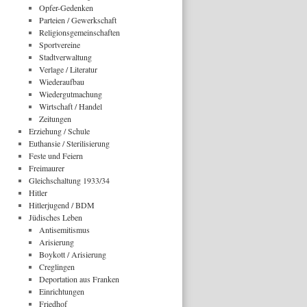
Opfer-Gedenken
Parteien / Gewerkschaft
Religionsgemeinschaften
Sportvereine
Stadtverwaltung
Verlage / Literatur
Wiederaufbau
Wiedergutmachung
Wirtschaft / Handel
Zeitungen
Erziehung / Schule
Euthansie / Sterilisierung
Feste und Feiern
Freimaurer
Gleichschaltung 1933/34
Hitler
Hitlerjugend / BDM
Jüdisches Leben
Antisemitismus
Arisierung
Boykott / Arisierung
Creglingen
Deportation aus Franken
Einrichtungen
Friedhof