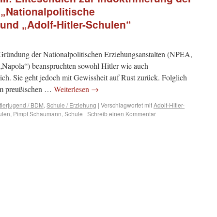
 „Nationalpolitische
und „Adolf-Hitler-Schulen“
ründung der Nationalpolitischen Erziehungsanstalten (NPEA,
 „Napola“) beanspruchten sowohl Hitler wie auch
ich. Sie geht jedoch mit Gewissheit auf Rust zurück. Folglich
em preußischen …
Weiterlesen
→
tlerjugend / BDM
,
Schule / Erziehung
|
Verschlagwortet mit
Adolf-Hitler-
ulen
,
Pimpf Schaumann
,
Schule
|
Schreib einen Kommentar