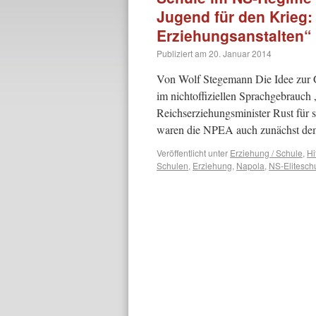
Jugend für den Krieg:
Erziehungsanstalten“ 
Publiziert am
20. Januar 2014
Von Wolf Stegemann Die Idee zur G
im nichtoffiziellen Sprachgebrauch
Reichserziehungsminister Rust für s
waren die NPEA auch zunächst d
Veröffentlicht unter
Erziehung / Schule
,
Hi
Schulen
,
Erziehung
,
Napola
,
NS-Elitesch