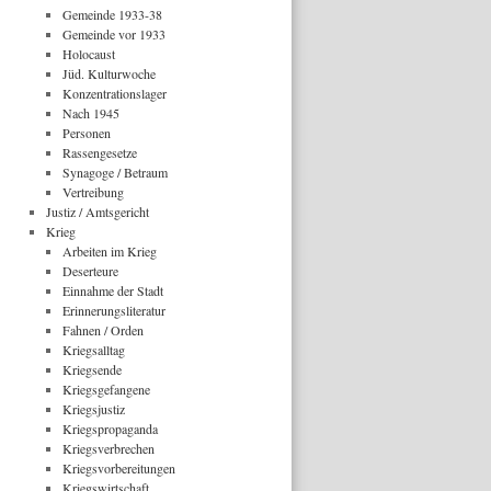
Gemeinde 1933-38
Gemeinde vor 1933
Holocaust
Jüd. Kulturwoche
Konzentrationslager
Nach 1945
Personen
Rassengesetze
Synagoge / Betraum
Vertreibung
Justiz / Amtsgericht
Krieg
Arbeiten im Krieg
Deserteure
Einnahme der Stadt
Erinnerungsliteratur
Fahnen / Orden
Kriegsalltag
Kriegsende
Kriegsgefangene
Kriegsjustiz
Kriegspropaganda
Kriegsverbrechen
Kriegsvorbereitungen
Kriegswirtschaft