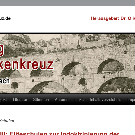
uz.de
Herausgeber: Dr. Ol
jekt
Literatur
Stimmen
Autoren
Links
Inhaltsverzeichnis
Imp
-Schulen
I: Eliteschulen zur Indoktrinierung der