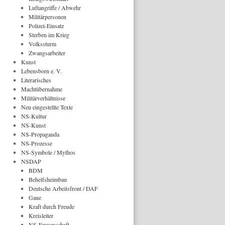
Luftangriffe / Abwehr
Militärpersonen
Polizei-Einsatz
Sterben im Krieg
Volkssturm
Zwangsarbeiter
Kunst
Lebensborn e. V.
Literarisches
Machtübernahme
Militärverhältnisse
Neu eingestellte Texte
NS-Kultur
NS-Kunst
NS-Propaganda
NS-Prozesse
NS-Symbole / Mythos
NSDAP
BDM
Behelfsheimbau
Deutsche Arbeitsfront / DAF
Gaue
Kraft durch Freude
Kreisleiter
NS-Frauenschaft