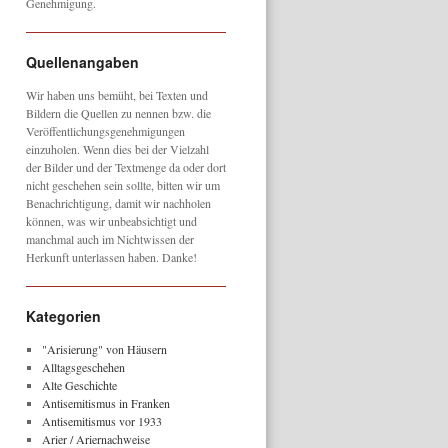
Genehmigung.
Quellenangaben
Wir haben uns bemüht, bei Texten und
Bildern die Quellen zu nennen bzw. die
Veröffentlichungsgenehmigungen
einzuholen. Wenn dies bei der Vielzahl
der Bilder und der Textmenge da oder dort
nicht geschehen sein sollte, bitten wir um
Benachrichtigung, damit wir nachholen
können, was wir unbeabsichtigt und
manchmal auch im Nichtwissen der
Herkunft unterlassen haben. Danke!
Kategorien
"Arisierung" von Häusern
Alltagsgeschehen
Alte Geschichte
Antisemitismus in Franken
Antisemitismus vor 1933
Arier / Ariernachweise