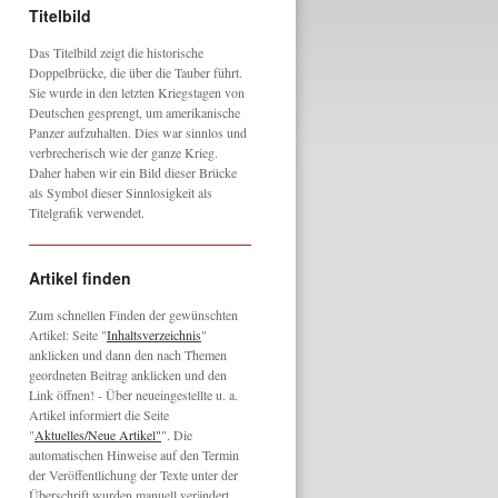
Titelbild
Das Titelbild zeigt die historische
Doppelbrücke, die über die Tauber führt.
Sie wurde in den letzten Kriegstagen von
Deutschen gesprengt, um amerikanische
Panzer aufzuhalten. Dies war sinnlos und
verbrecherisch wie der ganze Krieg.
Daher haben wir ein Bild dieser Brücke
als Symbol dieser Sinnlosigkeit als
Titelgrafik verwendet.
Artikel finden
Zum schnellen Finden der gewünschten
Artikel: Seite "
Inhaltsverzeichnis
"
anklicken und dann den nach Themen
geordneten Beitrag anklicken und den
Link öffnen! - Über neueingestellte u. a.
Artikel informiert die Seite
"
Aktuelles/Neue Artikel"
". Die
automatischen Hinweise auf den Termin
der Veröffentlichung der Texte unter der
Überschrift wurden manuell verändert,