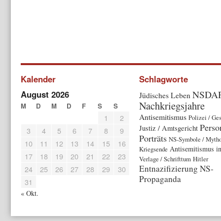
Kalender
Schlagworte
NSDA
August 2026
Jüdisches Leben
Nachkriegsjahre
M
D
M
D
F
S
S
Antisemitismus
1
2
Polizei / Ge
Perso
Justiz / Amtsgericht
3
4
5
6
7
8
9
Porträts
NS-Symbole / Myth
10
11
12
13
14
15
16
Antisemitismus i
Kriegsende
17
18
19
20
21
22
23
Verlage / Schrifttum
Hitler
Entnazifizierung
NS-
24
25
26
27
28
29
30
Propaganda
31
« Okt.