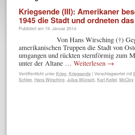
Kriegsende (III): Amerikaner bes
1945 die Stadt und ordneten das
Publiziert am
19. Januar 2014
Von Hans Wirsching (†) Gegen 9 
amerikanischen Truppen die Stadt von Os
umgangen und rückten sternförmig zum Ma
unter der Altane …
Weiterlesen
→
Veröffentlicht unter
Krieg
,
Kriegsende
|
Verschlagwortet mit
Schlee
,
Hans Wirsching
,
Julius Wünsch
,
Karl Keitel
,
McCloy