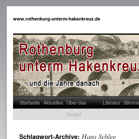
www.rothenburg-unterm-hakenkreuz.de
Startseite
Aktuelles
Über das
Literatur
Stimm
Projekt
Hans Schlee
Schlagwort-Archive: