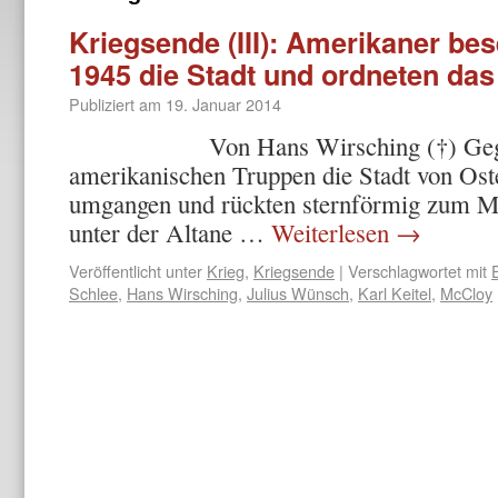
Kriegsende (III): Amerikaner bes
1945 die Stadt und ordneten das
Publiziert am
19. Januar 2014
Von Hans Wirsching (†) Gegen 9 
amerikanischen Truppen die Stadt von Os
umgangen und rückten sternförmig zum Ma
unter der Altane …
Weiterlesen
→
Veröffentlicht unter
Krieg
,
Kriegsende
|
Verschlagwortet mit
Schlee
,
Hans Wirsching
,
Julius Wünsch
,
Karl Keitel
,
McCloy