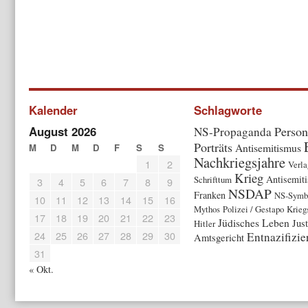
Kalender
Schlagworte
August 2026
Person
NS-Propaganda
Porträts
Antisemitismus
M
D
M
D
F
S
S
Nachkriegsjahre
1
2
Verla
Krieg
Antisemit
Schrifttum
3
4
5
6
7
8
9
NSDAP
Franken
NS-Symbo
10
11
12
13
14
15
16
Mythos
Polizei / Gestapo
Krieg
17
18
19
20
21
22
23
Jüdisches Leben
Just
Hitler
24
25
26
27
28
29
30
Entnazifizi
Amtsgericht
31
« Okt.