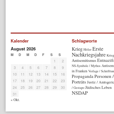
Kalender
Schlagworte
Erste
August 2026
Krieg
Hitler
Nachkriegsjahre
M
D
M
D
F
S
S
Krieg
Entnazif
Antisemitismus
1
2
Antisem
NS-Symbole / Mythos
3
4
5
6
7
8
9
in Franken
Verlage / Schrifttu
10
11
12
13
14
15
16
Personen /
Propaganda
17
18
19
20
21
22
23
Porträts
Justiz / Amtsgeri
24
25
26
27
28
29
30
Jüdisches Leben
/ Gestapo
NSDAP
31
« Okt.