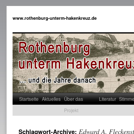
www.rothenburg-unterm-hakenkreuz.de
Startseite
Aktuelles
Über das
Literatur
Stimm
Projekt
Edward A. Fleckenst
Schlagwort-Archive: