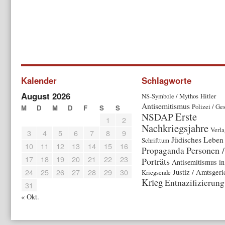
Kalender
Schlagworte
August 2026
NS-Symbole / Mythos
Hitler
Antisemitismus
Polizei / Ge
M
D
M
D
F
S
S
Erste
NSDAP
1
2
Nachkriegsjahre
Verla
3
4
5
6
7
8
9
Jüdisches Leben
Schrifttum
10
11
12
13
14
15
16
Personen /
Propaganda
17
18
19
20
21
22
23
Porträts
Antisemitismus in
24
25
26
27
28
29
30
Justiz / Amtsgeri
Kriegsende
Krieg
Entnazifizierung
31
« Okt.