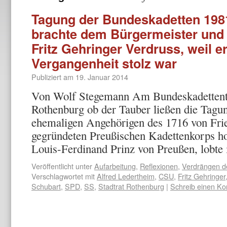
Tagung der Bundeskadetten 198
brachte dem Bürgermeister und 
Fritz Gehringer Verdruss, weil e
Vergangenheit stolz war
Publiziert am
19. Januar 2014
Von Wolf Stegemann Am Bundeskadettent
Rothenburg ob der Tauber ließen die Tagu
ehemaligen Angehörigen des 1716 von Fri
gegründeten Preußischen Kadettenkorps h
Louis-Ferdinand Prinz von Preußen, lobte
Veröffentlicht unter
Aufarbeitung
,
Reflexionen
,
Verdrängen d
Verschlagwortet mit
Alfred Ledertheim
,
CSU
,
Fritz Gehringer
Schubart
,
SPD
,
SS
,
Stadtrat Rothenburg
|
Schreib einen K