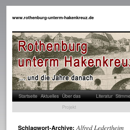
www.rothenburg-unterm-hakenkreuz.de
Startseite
Aktuelles
Über das
Literatur
Stimm
Projekt
Alfred Ledertheim
Schlagwort-Archive: