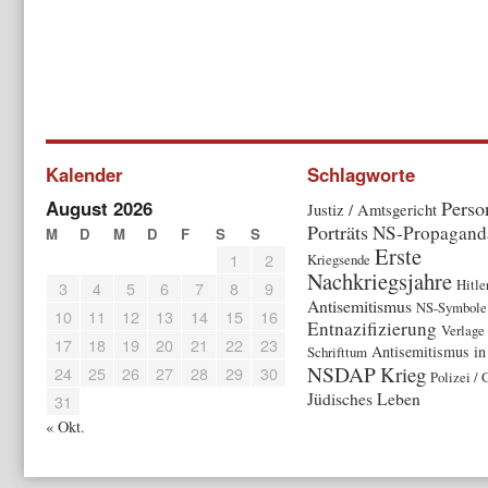
Kalender
Schlagworte
August 2026
Perso
Justiz / Amtsgericht
Porträts
NS-Propagand
M
D
M
D
F
S
S
Erste
1
2
Kriegsende
Nachkriegsjahre
Hitle
3
4
5
6
7
8
9
Antisemitismus
NS-Symbole 
10
11
12
13
14
15
16
Entnazifizierung
Verlage 
17
18
19
20
21
22
23
Antisemitismus in
Schrifttum
NSDAP
Krieg
24
25
26
27
28
29
30
Polizei / 
Jüdisches Leben
31
« Okt.