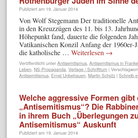
Rothenburger Juden im Sinne de
Publiziert am
19. Januar 2014
Von Wolf Stegemann Der traditionelle Ant
in den Kreuzzügen des 11. bis 13. Jahrhund
Höhepunkt fand, dauerte die folgenden Jah
Vatikanischen Konzil Anfang der 1960er-Ja
die katholische …
Weiterlesen
→
Veröffentlicht unter
Antisemitismus
,
Antisemitismus in Frank
Leben
,
NS-Propaganda
,
Verlage / Schrifttum
|
Verschlagwort
Antisemitismus
,
Ernst Unbehauen
,
Martin Schütz
|
Schreib 
Welche aggressive Formen gibt 
„Antisemitismus“? Die Rabbineri
in ihrem Buch „Überlegungen zu
Antisemitismus“ Auskunft
Publiziert am
19. Januar 2014