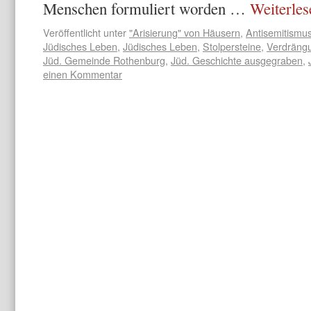
Menschen formuliert worden …
Weiterle
Veröffentlicht unter
"Arisierung" von Häusern
,
Antisemitismu
Jüdisches Leben
,
Jüdisches Leben
,
Stolpersteine
,
Verdrängu
Jüd. Gemeinde Rothenburg
,
Jüd. Geschichte ausgegraben
,
einen Kommentar