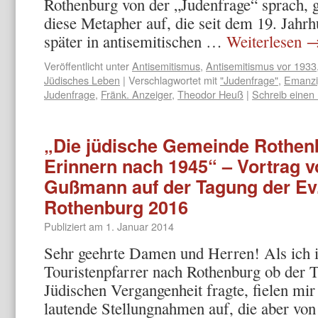
Rothenburg von der „Judenfrage“ sprach, gri
diese Metapher auf, die seit dem 19. Jahr
später in antisemitischen …
Weiterlesen
Veröffentlicht unter
Antisemitismus
,
Antisemitismus vor 1933
Jüdisches Leben
|
Verschlagwortet mit
"Judenfrage"
,
Emanzi
Judenfrage
,
Fränk. Anzeiger
,
Theodor Heuß
|
Schreib eine
„Die jüdische Gemeinde Rothen
Erinnern nach 1945“ – Vortrag v
Gußmann auf der Tagung der Ev.
Rothenburg 2016
Publiziert am
1. Januar 2014
Sehr geehrte Damen und Herren! Als ich i
Touristenpfarrer nach Rothenburg ob der 
Jüdischen Vergangenheit fragte, fielen mir 
lautende Stellungnahmen auf, die aber von