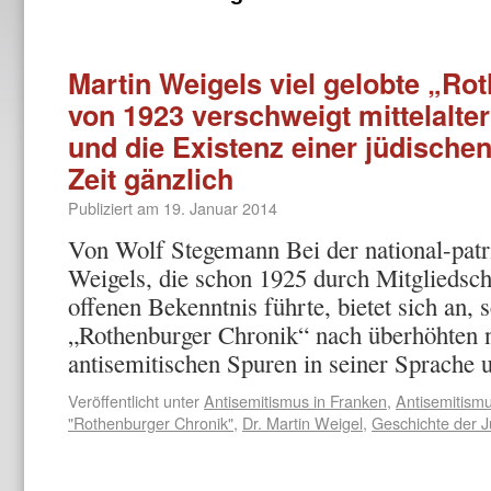
Martin Weigels viel gelobte „Ro
von 1923 verschweigt mittelalt
und die Existenz einer jüdische
Zeit gänzlich
Publiziert am
19. Januar 2014
Von Wolf Stegemann Bei der national-patr
Weigels, die schon 1925 durch Mitglieds
offenen Bekenntnis führte, bietet sich an,
„Rothenburger Chronik“ nach überhöhten na
antisemitischen Spuren in seiner Sprach
Veröffentlicht unter
Antisemitismus in Franken
,
Antisemitism
"Rothenburger Chronik"
,
Dr. Martin Weigel
,
Geschichte der 