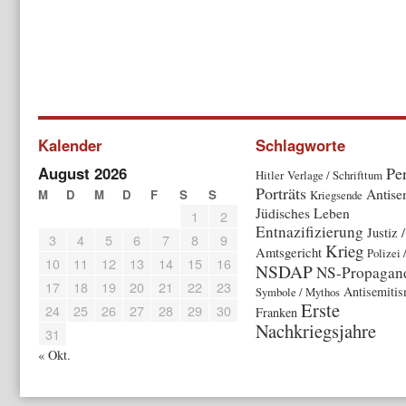
Kalender
Schlagworte
August 2026
Pe
Hitler
Verlage / Schrifttum
Porträts
Antise
M
D
M
D
F
S
S
Kriegsende
Jüdisches Leben
1
2
Entnazifizierung
Justiz /
3
4
5
6
7
8
9
Krieg
Amtsgericht
Polizei 
10
11
12
13
14
15
16
NSDAP
NS-Propagan
17
18
19
20
21
22
23
Antisemitis
Symbole / Mythos
Erste
24
25
26
27
28
29
30
Franken
Nachkriegsjahre
31
« Okt.