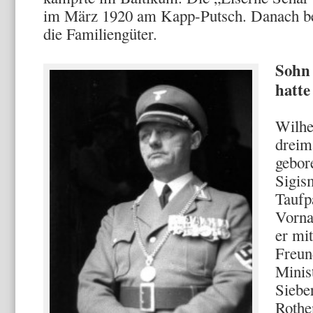
im März 1920 am Kapp-Putsch. Danach be
die Familiengüter.
Sohn 
hatte
Wilhe
dreim
gebor
Sigis
Taufp
Vorna
er mi
Freun
Minis
Siebe
Rothe