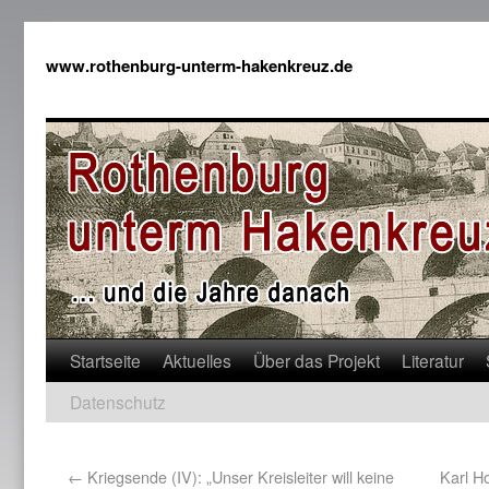
www.rothenburg-unterm-hakenkreuz.de
Startseite
Aktuelles
Über das Projekt
Literatur
Datenschutz
←
Kriegsende (IV): „Unser Kreisleiter will keine
Karl H