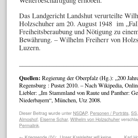
Weiterbeschäftigung erhoben.
Das Landgericht Landshut verurteilte Wil
Holzschuher am 20. August 1948 im „Fall
Freiheitsberaubung und Nötigung zu einem
Bewährung. – Wilhelm Freiherr von Holzs
Luzern.
___________________________________
Quellen:
Regierung der Oberpfalz (Hg.): „200 Jahr
Regensburg : Pustet 2010. – Nach Wikipedia, Onli
Liebler: „Im Stammland von Raute und Panther: Ge
Niederbayern“, München, Utz 2008.
Dieser Beitrag wurde unter
NSDAP
,
Personen / Porträts
,
SS
Almoshof
,
Eiserne Schar
,
Wilhelm von Holzschuher
verschla
Permalink
.
←
Kriegsende (IV): „Unser Kreisleiter will keine
Karl H