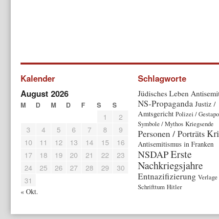
Kalender
Schlagworte
August 2026
Jüdisches Leben
Antisemi
NS-Propaganda
Justiz /
M
D
M
D
F
S
S
Amtsgericht
Polizei / Gestapo
1
2
Symbole / Mythos
Kriegsende
3
4
5
6
7
8
9
Kr
Personen / Porträts
10
11
12
13
14
15
16
Antisemitismus in Franken
Erste
NSDAP
17
18
19
20
21
22
23
Nachkriegsjahre
24
25
26
27
28
29
30
Entnazifizierung
Verlage 
31
Schrifttum
Hitler
« Okt.