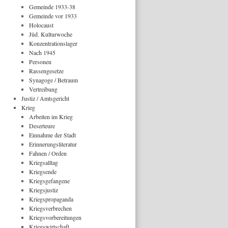
Gemeinde 1933-38
Gemeinde vor 1933
Holocaust
Jüd. Kulturwoche
Konzentrationslager
Nach 1945
Personen
Rassengesetze
Synagoge / Betraum
Vertreibung
Justiz / Amtsgericht
Krieg
Arbeiten im Krieg
Deserteure
Einnahme der Stadt
Erinnerungsliteratur
Fahnen / Orden
Kriegsalltag
Kriegsende
Kriegsgefangene
Kriegsjustiz
Kriegspropaganda
Kriegsverbrechen
Kriegsvorbereitungen
Kriegswirtschaft