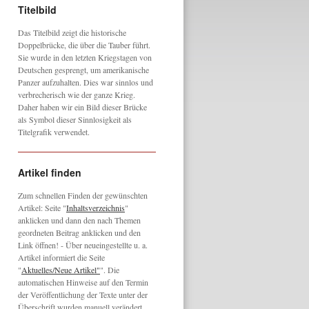
Titelbild
Das Titelbild zeigt die historische
Doppelbrücke, die über die Tauber führt.
Sie wurde in den letzten Kriegstagen von
Deutschen gesprengt, um amerikanische
Panzer aufzuhalten. Dies war sinnlos und
verbrecherisch wie der ganze Krieg.
Daher haben wir ein Bild dieser Brücke
als Symbol dieser Sinnlosigkeit als
Titelgrafik verwendet.
Artikel finden
Zum schnellen Finden der gewünschten
Artikel: Seite "
Inhaltsverzeichnis
"
anklicken und dann den nach Themen
geordneten Beitrag anklicken und den
Link öffnen! - Über neueingestellte u. a.
Artikel informiert die Seite
"
Aktuelles/Neue Artikel"
". Die
automatischen Hinweise auf den Termin
der Veröffentlichung der Texte unter der
Überschrift wurden manuell verändert,