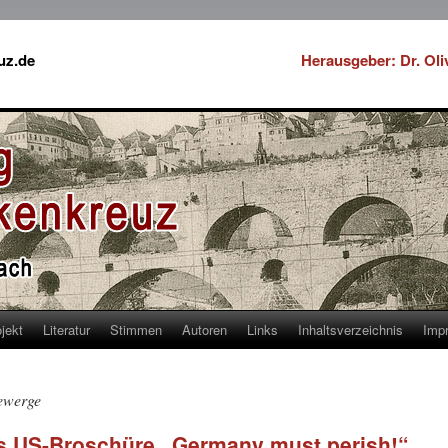
uz.de
Herausgeber: Dr. Ol
jekt
Literatur
Stimmen
Autoren
Links
Inhaltsverzeichnis
Imp
ewerge
s US-Broschüre „Germany must perish!“