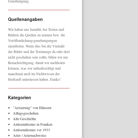
Genehmigung.
Quellenangaben
Wir haben uns bemüht, bei Texten und
Bildern die Quellen zu nennen bzw. die
Veröffentlichungsgenehmigungen
einzuholen. Wenn dies bei der Vielzahl
der Bilder und der Textmenge da oder dort
nicht geschehen sein sollte, bitten wir um
Benachrichtigung, damit wir nachholen
können, was wir unbeabsichtigt und
manchmal auch im Nichtwissen der
Herkunft unterlassen haben. Danke!
Kategorien
"Arisierung" von Häusern
Alltagsgeschehen
Alte Geschichte
Antisemitismus in Franken
Antisemitismus vor 1933
Arier / Ariernachweise