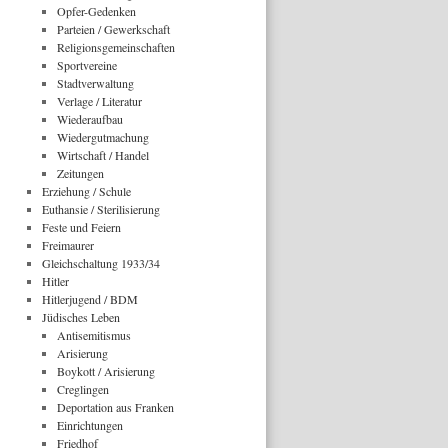
Opfer-Gedenken
Parteien / Gewerkschaft
Religionsgemeinschaften
Sportvereine
Stadtverwaltung
Verlage / Literatur
Wiederaufbau
Wiedergutmachung
Wirtschaft / Handel
Zeitungen
Erziehung / Schule
Euthansie / Sterilisierung
Feste und Feiern
Freimaurer
Gleichschaltung 1933/34
Hitler
Hitlerjugend / BDM
Jüdisches Leben
Antisemitismus
Arisierung
Boykott / Arisierung
Creglingen
Deportation aus Franken
Einrichtungen
Friedhof