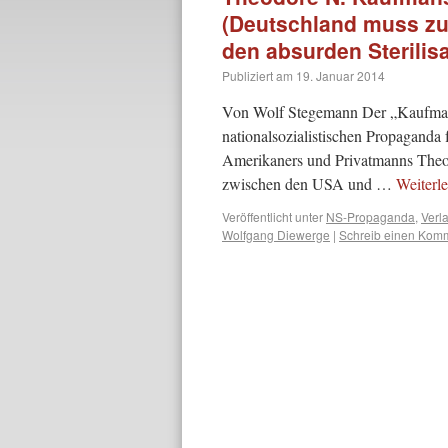
(Deutschland muss zu
den absurden Sterilis
Publiziert am
19. Januar 2014
Von Wolf Stegemann Der „Kaufman-
nationalsozialistischen Propaganda
Amerikaners und Privatmanns Theod
zwischen den USA und …
Weiterl
Veröffentlicht unter
NS-Propaganda
,
Verla
Wolfgang Diewerge
|
Schreib einen Kom