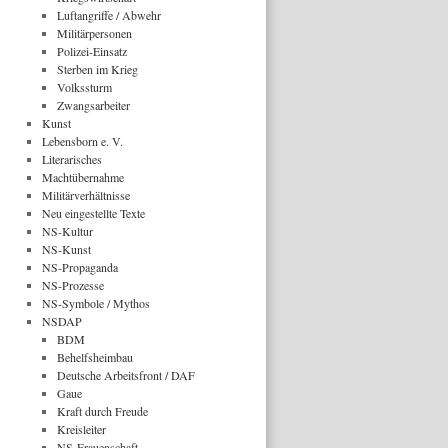
Luftangriffe / Abwehr
Militärpersonen
Polizei-Einsatz
Sterben im Krieg
Volkssturm
Zwangsarbeiter
Kunst
Lebensborn e. V.
Literarisches
Machtübernahme
Militärverhältnisse
Neu eingestellte Texte
NS-Kultur
NS-Kunst
NS-Propaganda
NS-Prozesse
NS-Symbole / Mythos
NSDAP
BDM
Behelfsheimbau
Deutsche Arbeitsfront / DAF
Gaue
Kraft durch Freude
Kreisleiter
NS-Frauenschaft