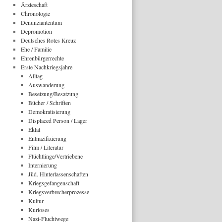
Ärzteschaft
Chronologie
Denunziantentum
Depromotion
Deutsches Rotes Kreuz
Ehe / Familie
Ehrenbürgerrechte
Erste Nachkriegsjahre
Alltag
Auswanderung
Besetzung/Besatzung
Bücher / Schriften
Demokratisierung
Displaced Person / Lager
Eklat
Entnazifizierung
Film / Literatur
Flüchtlinge/Vertriebene
Internierung
Jüd. Hinterlassenschaften
Kriegsgefangenschaft
Kriegsverbrecherprozesse
Kultur
Kurioses
Nazi-Fluchtwege