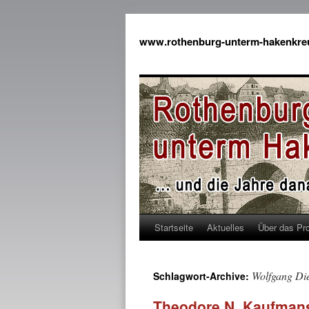
www.rothenburg-unterm-hakenkre
Startseite
Aktuelles
Über das Pro
Wolfgang Di
Schlagwort-Archive:
Theodore N. Kaufman