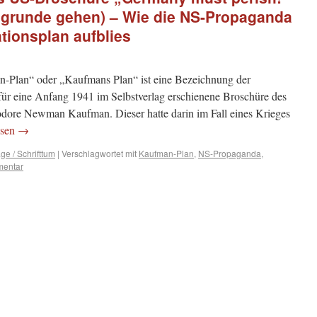
grunde gehen) – Wie die NS-Propaganda
ationsplan aufblies
Plan“ oder „Kaufmans Plan“ ist eine Bezeichnung der
 für eine Anfang 1941 im Selbstverlag erschienene Broschüre des
ore Newman Kaufman. Dieser hatte darin im Fall eines Krieges
esen
→
ge / Schrifttum
|
Verschlagwortet mit
Kaufman-Plan
,
NS-Propaganda
,
mentar