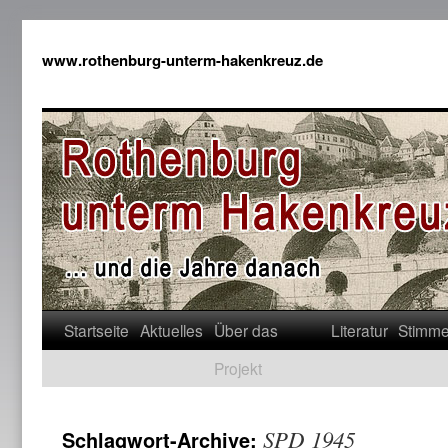
www.rothenburg-unterm-hakenkreuz.de
Startseite
Aktuelles
Über das
Literatur
Stimm
Projekt
SPD 1945
Schlagwort-Archive: