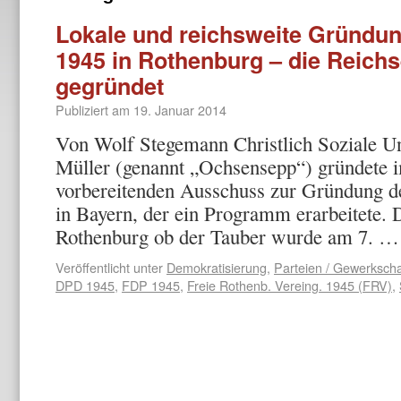
Lokale und reichsweite Gründun
1945 in Rothenburg – die Reich
gegründet
Publiziert am
19. Januar 2014
Von Wolf Stegemann Christlich Soziale U
Müller (genannt „Ochsensepp“) gründete 
vorbereitenden Ausschuss zur Gründung de
in Bayern, der ein Programm erarbeitete
Rothenburg ob der Tauber wurde am 7. 
Veröffentlicht unter
Demokratisierung
,
Parteien / Gewerkscha
DPD 1945
,
FDP 1945
,
Freie Rothenb. Vereing. 1945 (FRV)
,