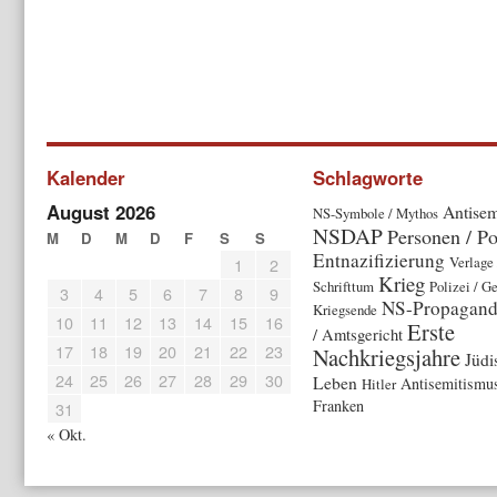
Kalender
Schlagworte
August 2026
Antisem
NS-Symbole / Mythos
NSDAP
Personen / Po
M
D
M
D
F
S
S
Entnazifizierung
Verlage 
1
2
Krieg
Schrifttum
Polizei / G
3
4
5
6
7
8
9
NS-Propagan
Kriegsende
10
11
12
13
14
15
16
Erste
/ Amtsgericht
17
18
19
20
21
22
23
Nachkriegsjahre
Jüdi
24
25
26
27
28
29
30
Leben
Antisemitismus
Hitler
Franken
31
« Okt.