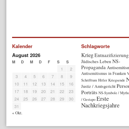
Kalender
Schlagworte
Krieg
August 2026
Entnazifizierung
NS-
Jüdisches Leben
M
D
M
D
F
S
S
Propaganda
Antisemitis
1
2
Antisemitismus in Franken
V
3
4
5
6
7
8
9
Schrifttum
Hitler
Kriegsende
10
11
12
13
14
15
16
Perso
Justiz / Amtsgericht
17
18
19
20
21
22
23
Porträts
NS-Symbole / Myth
Erste
24
25
26
27
28
29
30
/ Gestapo
Nachkriegsjahre
31
« Okt.