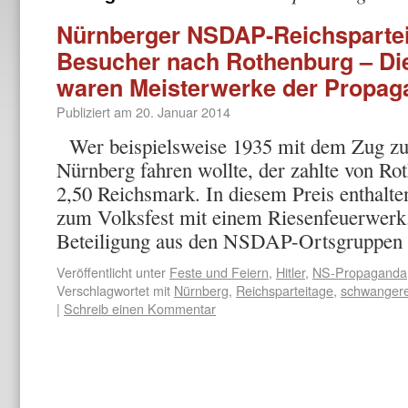
Nürnberger NSDAP-Reichsparteit
Besucher nach Rothenburg – Di
waren Meisterwerke der Propag
Publiziert am
20. Januar 2014
Wer beispielsweise 1935 mit dem Zug zu
Nürnberg fahren wollte, der zahlte von R
2,50 Reichsmark. In diesem Preis enthalten
zum Volksfest mit einem Riesenfeuerwerk.
Beteiligung aus den NSDAP-Ortsgruppe
Veröffentlicht unter
Feste und Feiern
,
Hitler
,
NS-Propaganda
Verschlagwortet mit
Nürnberg
,
Reichsparteitage
,
schwanger
|
Schreib einen Kommentar