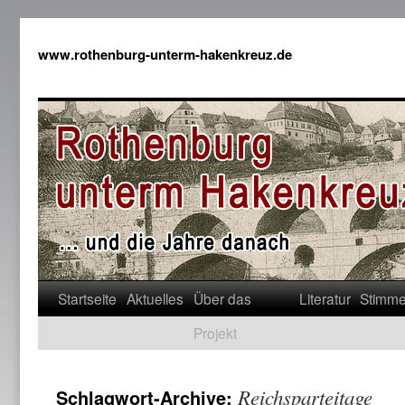
www.rothenburg-unterm-hakenkreuz.de
Startseite
Aktuelles
Über das
Literatur
Stimm
Projekt
Reichsparteitage
Schlagwort-Archive: