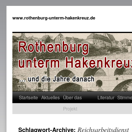
www.rothenburg-unterm-hakenkreuz.de
Startseite
Aktuelles
Über das
Literatur
Stimm
Projekt
Reichsarbeitsdienst
Schlagwort-Archive: