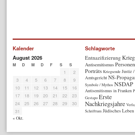
Kalender
Schlagworte
Krieg
August 2026
Entnazifizierung
Personen
Antisemitismus
M
D
M
D
F
S
S
Porträts
Justiz /
1
2
Kriegsende
NS-Propaga
Amtsgericht
3
4
5
6
7
8
9
NSDAP
Symbole / Mythos
10
11
12
13
14
15
16
Antisemitismus in Franken
P
17
18
19
20
21
22
23
Erste
Gestapo
Nachkriegsjahre
24
25
26
27
28
29
30
Verla
Jüdisches Leben
31
Schrifttum
« Okt.