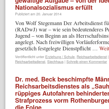
gewaltige Aufgabe – von der Ide
Nationalsozialismus erfüllt
Publiziert am
20. Januar 2014
Von Wolf Stegemann Der Arbeitsdienst für
(RADwJ) war – wie sein bedeutenderes Pe
Jugend – von Beginn an als Herrschaftsin
angelegt. Nach freiwilligen Vorläuferforme
gesetzlich festgelegte Dienstpflicht …
Wei
Veröffentlicht unter
Erziehung / Schule
,
Reichsarbeitsdienst
|
Reichsarbeitsdienst
,
Siechhaus
|
Schreib einen Kommentar
Dr. med. Beck beschimpfte Män
Reichsarbeitsdienstes als „Sauh
rüppiges Autofahren behinderte
Strafprozess vorm Rothenburge
die Folge