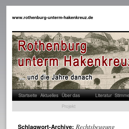
www.rothenburg-unterm-hakenkreuz.de
Startseite
Aktuelles
Über das
Literatur
Stimm
Projekt
Rechtsbeugung
Schlagwort-Archive: