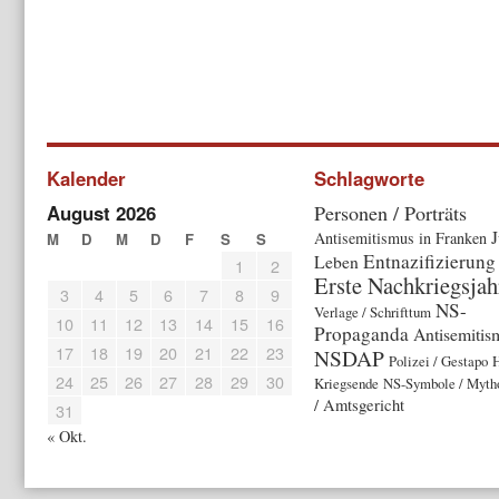
Kalender
Schlagworte
August 2026
Personen / Porträts
J
Antisemitismus in Franken
M
D
M
D
F
S
S
Entnazifizierung
Leben
1
2
Erste Nachkriegsjah
3
4
5
6
7
8
9
NS-
Verlage / Schrifttum
10
11
12
13
14
15
16
Propaganda
Antisemitis
17
18
19
20
21
22
23
NSDAP
Polizei / Gestapo
H
24
25
26
27
28
29
30
Kriegsende
NS-Symbole / Myth
/ Amtsgericht
31
« Okt.