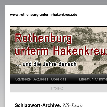
www.rothenburg-unterm-hakenkreuz.de
Startseite
Aktuelles
Über das
Literatur
Stimm
Projekt
NS-Justiz
Schlagwort-Archive: