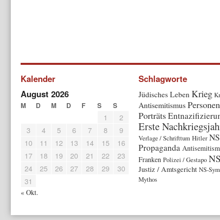
Kalender
Schlagworte
Krieg
August 2026
Jüdisches Leben
Kr
Personen
Antisemitismus
M
D
M
D
F
S
S
Porträts
Entnazifizieru
1
2
Erste Nachkriegsjah
3
4
5
6
7
8
9
NS
Verlage / Schrifttum
Hitler
10
11
12
13
14
15
16
Propaganda
Antisemitism
17
18
19
20
21
22
23
N
Franken
Polizei / Gestapo
24
25
26
27
28
29
30
Justiz / Amtsgericht
NS-Symb
Mythos
31
« Okt.