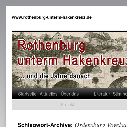
www.rothenburg-unterm-hakenkreuz.de
Startseite
Aktuelles
Über das
Literatur
Stimm
Projekt
Ordensburg Vogelsa
Schlagwort-Archive: