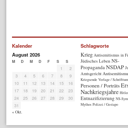
Kalender
Schlagworte
Krieg
August 2026
Antisemitismus in F
NS-
Jüdisches Leben
M
D
M
D
F
S
S
NSDAP
Propaganda
J
1
2
Antisemitism
Amtsgericht
3
4
5
6
7
8
9
Kriegsende
Verlage / Schrifttu
10
11
12
13
14
15
16
Er
Personen / Porträts
17
18
19
20
21
22
23
Nachkriegsjahre
Hitle
24
25
26
27
28
29
30
Entnazifizierung
NS-Symb
Mythos
Polizei / Gestapo
31
« Okt.