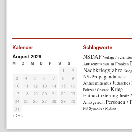
Kalender
Schlagworte
NSDAP
August 2026
Verlage / Schriftt
M
D
M
D
F
S
S
Antisemitismus in Franken
Nachkriegsjahre
1
2
Krieg
NS-Propaganda
Hitler
3
4
5
6
7
8
9
Antisemitismus
Jüdisches
10
11
12
13
14
15
16
Krieg
Polizei / Gestapo
17
18
19
20
21
22
23
Entnazifizierung
Justiz /
24
25
26
27
28
29
30
Personen / P
Amtsgericht
31
NS-Symbole / Mythos
« Okt.