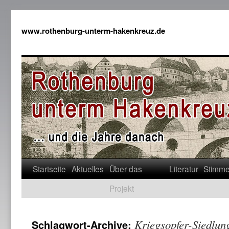
www.rothenburg-unterm-hakenkreuz.de
Startseite
Aktuelles
Über das
Literatur
Stimm
Projekt
Kriegsopfer-Siedlun
Schlagwort-Archive: