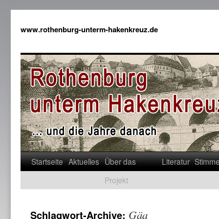
www.rothenburg-unterm-hakenkreuz.de
Startseite
Aktuelles
Über das
Literatur
Stimm
Projekt
Gäa
Schlagwort-Archive: