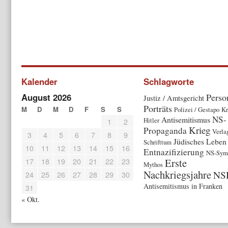
Kalender
Schlagworte
August 2026
Perso
Justiz / Amtsgericht
Porträts
M
D
M
D
F
S
S
Polizei / Gestapo
Kr
NS-
Antisemitismus
Hitler
1
2
Krieg
Propaganda
Verla
3
4
5
6
7
8
9
Jüdisches Leben
Schrifttum
10
11
12
13
14
15
16
Entnazifizierung
NS-Symb
17
18
19
20
21
22
23
Erste
Mythos
Nachkriegsjahre
NS
24
25
26
27
28
29
30
Antisemitismus in Franken
31
« Okt.