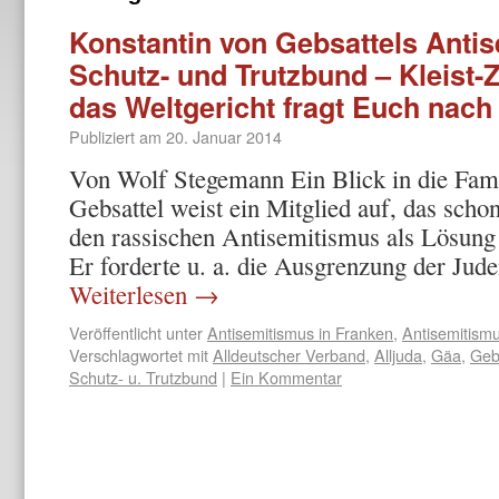
Konstantin von Gebsattels Anti
Schutz- und Trutzbund – Kleist-Zi
das Weltgericht fragt Euch nach
Publiziert am
20. Januar 2014
Von Wolf Stegemann Ein Blick in die Fami
Gebsattel weist ein Mitglied auf, das scho
den rassischen Antisemitismus als Lösung 
Er forderte u. a. die Ausgrenzung der Ju
Weiterlesen
→
Veröffentlicht unter
Antisemitismus in Franken
,
Antisemitism
Verschlagwortet mit
Alldeutscher Verband
,
Alljuda
,
Gäa
,
Geb
Schutz- u. Trutzbund
|
Ein Kommentar