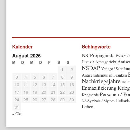
Kalender
Schlagworte
August 2026
NS-Propaganda
Polizei /
Antise
Justiz / Amtsgericht
M
D
M
D
F
S
S
NSDAP
Verlage / Schriftt
1
2
Antisemitismus in Franken
3
4
5
6
7
8
9
Nachkriegsjahre
Hitle
10
11
12
13
14
15
16
Krieg
Entnazifizierung
17
18
19
20
21
22
23
Personen / Por
Kriegsende
24
25
26
27
28
29
30
Jüdisch
NS-Symbole / Mythos
Leben
31
« Okt.