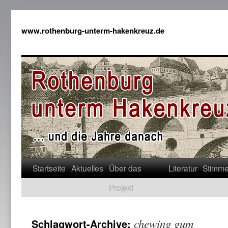
www.rothenburg-unterm-hakenkreuz.de
Startseite
Aktuelles
Über das
Literatur
Stimm
Projekt
chewing gum
Schlagwort-Archive: