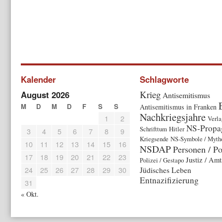
Kalender
Schlagworte
Krieg
August 2026
Antisemitismus
M
D
M
D
F
S
S
Antisemitismus in Franken
Nachkriegsjahre
1
2
Verla
NS-Propa
Schrifttum
Hitler
3
4
5
6
7
8
9
Kriegsende
NS-Symbole / Myth
10
11
12
13
14
15
16
NSDAP
Personen / Po
17
18
19
20
21
22
23
Justiz / Amt
Polizei / Gestapo
24
25
26
27
28
29
30
Jüdisches Leben
Entnazifizierung
31
« Okt.