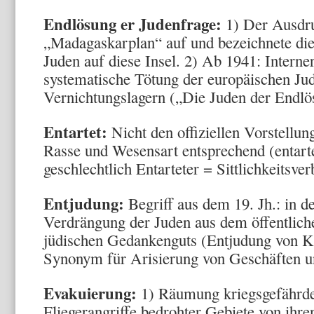
Endlösung er Judenfrage:
1) Der Ausdru
„Madagaskarplan“ auf und bezeichnete die
Juden auf diese Insel. 2) Ab 1941: Interne
systematische Tötung der europäischen Ju
Vernichtungslagern („Die Juden der Endlö
Entartet:
Nicht den offiziellen Vorstellun
Rasse und Wesensart entsprechend (entarte
geschlechtlich Entarteter = Sittlichkeitsver
Entjudung:
Begriff aus dem 19. Jh.: in d
Verdrängung der Juden aus dem öffentlic
jüdischen Gedankenguts (Entjudung von K
Synonym für Arisierung von Geschäften u
Evakuierung:
1) Räumung kriegsgefährde
Fliegerangriffe bedrohter Gebiete von ihr