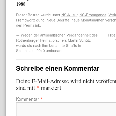
1988
Dieser Beitrag wurde unter
NS-Kultur
,
NS-Propaganda
,
Verl
Fremdworttilgung
,
Neue Begriffe
,
neue Monatsnamen
versch
den
Permalink
.
←
Wegen der antisemitischen Vergangenheit des
Hitl
Rothenburger Heimatforschers Martin Schütz
wurde die nach ihm benannte Straße in
Schnaittach 2010 umbenannt
Schreibe einen Kommentar
Deine E-Mail-Adresse wird nicht veröffent
*
sind mit
markiert
Kommentar
*