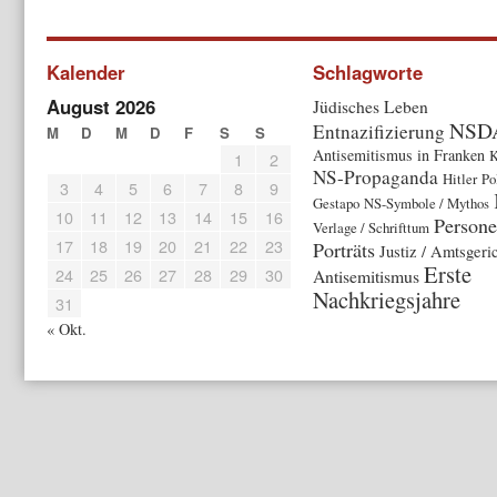
Kalender
Schlagworte
August 2026
Jüdisches Leben
NSD
Entnazifizierung
M
D
M
D
F
S
S
Antisemitismus in Franken
K
1
2
NS-Propaganda
Hitler
Po
3
4
5
6
7
8
9
Gestapo
NS-Symbole / Mythos
10
11
12
13
14
15
16
Persone
Verlage / Schrifttum
17
18
19
20
21
22
23
Porträts
Justiz / Amtsgeri
Erste
24
25
26
27
28
29
30
Antisemitismus
Nachkriegsjahre
31
« Okt.