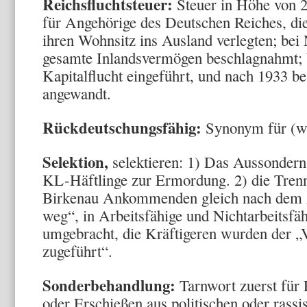
Reichsfluchtsteuer:
Steuer in Höhe von 
für Angehörige des Deutschen Reiches, d
ihren Wohnsitz ins Ausland verlegten; bei
gesamte Inlandsvermögen beschlagnahmt; b
Kapitalflucht eingeführt, und nach 1933 b
angewandt.
Rückdeutschungsfähig:
Synonym für (wi
Selektion,
selektieren: 1) Das Aussondern 
KL-Häftlinge zur Ermordung. 2) die Tren
Birkenau Ankommenden gleich nach dem 
weg“, in Arbeitsfähige und Nichtarbeitsfäh
umgebracht, die Kräftigeren wurden der „
zugeführt“.
Sonderbehandlung:
Tarnwort zuerst für
oder Erschießen aus politischen oder rassi