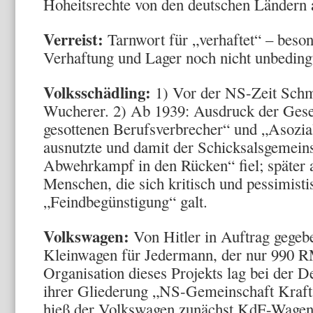
Hoheitsrechte von den deutschen Ländern 
Verreist:
Tarnwort für „verhaftet“ – beson
Verhaftung und Lager noch nicht unbeding
Volksschädling:
1) Vor der NS-Zeit Schm
Wucherer. 2) Ab 1939: Ausdruck der Geset
gesottenen Berufsverbrecher“ und „Asozia
ausnutzte und damit der Schicksalsgemein
Abwehrkampf in den Rücken“ fiel; später 
Menschen, die sich kritisch und pessimisti
„Feindbegünstigung“ galt.
Volkswagen:
Von Hitler in Auftrag gegeb
Kleinwagen für Jedermann, der nur 990 RM
Organisation dieses Projekts lag bei der D
ihrer Gliederung „NS-Gemeinschaft Kraft
hieß der Volkswagen zunächst KdF-Wagen 