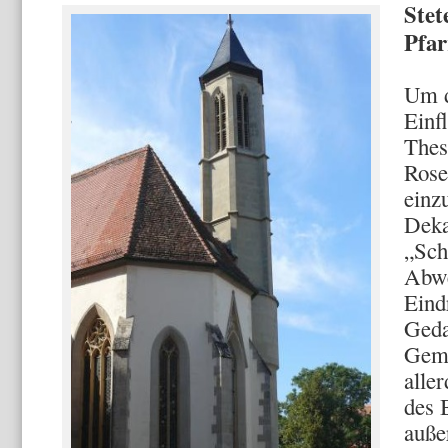
Stet
Pfar
Um d
Einfl
Thes
Rose
einz
Deka
„Sch
Abwe
Eind
Geda
Geme
alle
des 
auße