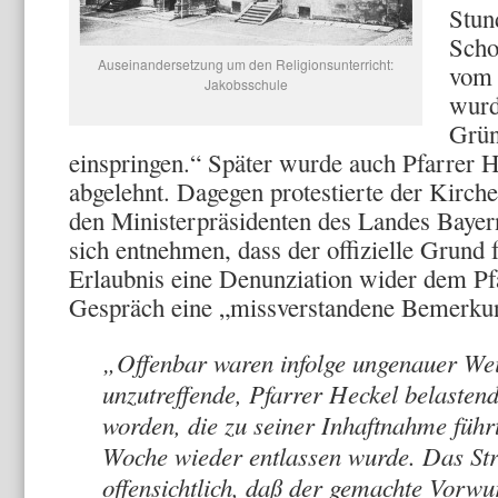
Stun
Scho
Auseinandersetzung um den Religionsunterricht:
vom 
Jakobsschule
wurd
Grün
einspringen.“ Später wurde auch Pfarrer H
abgelehnt. Dagegen protestierte der Kirch
den Ministerpräsidenten des Landes Bayern
sich entnehmen, dass der offizielle Grund 
Erlaubnis eine Denunziation wider dem Pfa
Gespräch eine „missverstandene Bemerku
„Offenbar waren infolge ungenauer We
unzutreffende, Pfarrer Heckel belasten
worden, die zu seiner Inhaftnahme führ
Woche wieder entlassen wurde. Das Str
offensichtlich, daß der gemachte Vorwur