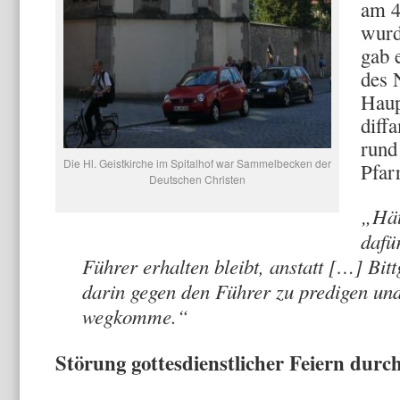
am 4
wurd
gab 
des 
Haup
diff
rund
Die Hl. Geistkirche im Spitalhof war Sammelbecken der
Pfar
Deutschen Christen
„Hät
dafü
Führer erhalten bleibt, anstatt […] Bit
darin gegen den Führer zu predigen un
wegkomme.“
Störung gottesdienstlicher Feiern durc