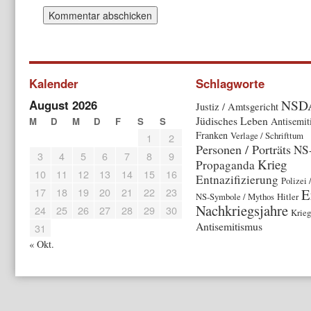
Kalender
Schlagworte
NSD
August 2026
Justiz / Amtsgericht
Jüdisches Leben
M
D
M
D
F
S
S
Antisemit
Franken
Verlage / Schrifttum
1
2
Personen / Porträts
NS
3
4
5
6
7
8
9
Krieg
Propaganda
10
11
12
13
14
15
16
Entnazifizierung
Polizei 
17
18
19
20
21
22
23
E
NS-Symbole / Mythos
Hitler
Nachkriegsjahre
24
25
26
27
28
29
30
Krieg
Antisemitismus
31
« Okt.