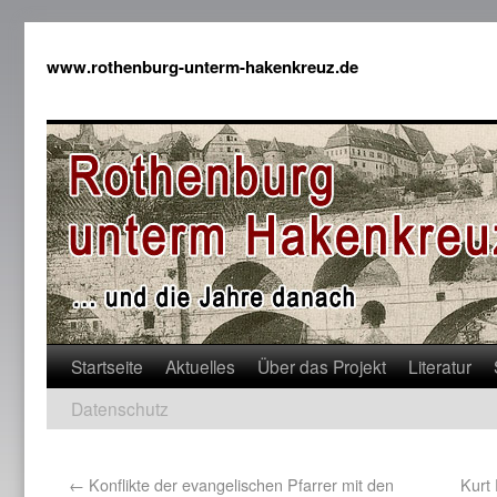
www.rothenburg-unterm-hakenkreuz.de
Startseite
Aktuelles
Über das Projekt
Literatur
Datenschutz
←
Konflikte der evangelischen Pfarrer mit den
Kurt