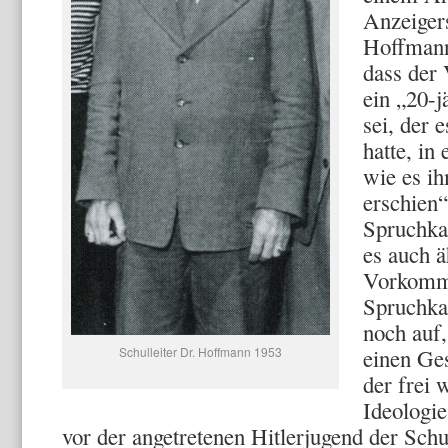
Anzeigers
Hoffmann
dass der 
ein „20-
sei, der 
hatte, in
wie es ih
erschien“
Spruchka
es auch ä
Vorkommn
Spruchka
noch auf,
Schulleiter Dr. Hoffmann 1953
einen Ges
der frei 
Ideologie
vor der angetretenen Hitlerjugend der Schul