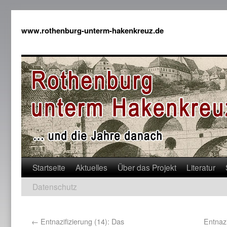
www.rothenburg-unterm-hakenkreuz.de
Startseite
Aktuelles
Über das Projekt
Literatur
Datenschutz
←
Entnazifizierung (14): Das
Entnazi