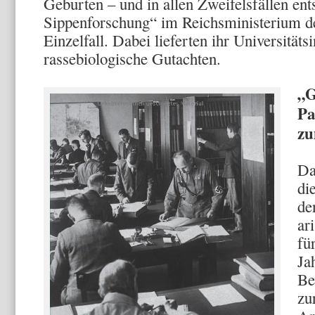
Geburten – und in allen Zweifelsfällen ents
Sippenforschung“ im Reichsministerium d
Einzelfall. Dabei lieferten ihr Universitätsi
rassebiologische Gutachten.
„G
Pa
zu
Da
di
de
ar
fü
Ja
Be
zu