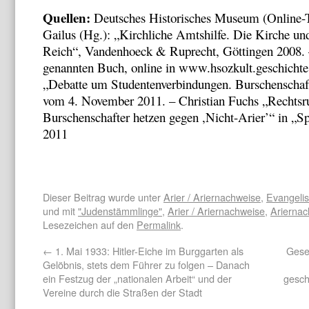
Quellen:
Deutsches Historisches Museum (Online-Te
Gailus (Hg.): „Kirchliche Amtshilfe. Die Kirche un
Reich“, Vandenhoeck & Ruprecht, Göttingen 2008.
genannten Buch, online in
www.hsozkult
.
geschichte
„Debatte um Studentenverbindungen. Burschenschafte
vom 4. November 2011. – Christian Fuchs „Rechts
Burschenschafter hetzen gegen ,Nicht-Arier’“ in „S
2011
Dieser Beitrag wurde unter
Arier / Ariernachweise
,
Evangelis
und mit
"Judenstämmlinge"
,
Arier / Ariernachweise
,
Ariernac
Lesezeichen auf den
Permalink
.
←
1. Mai 1933: Hitler-Eiche im Burggarten als
Gese
Gelöbnis, stets dem Führer zu folgen – Danach
ein Festzug der „nationalen Arbeit“ und der
gesch
Vereine durch die Straßen der Stadt