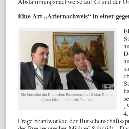
Abstammungsnachweise auf Grund der Urk
Eine Art „Ariernachweis“ in einer geg
E
St
a
D
a
si
c
S
ha
Sie Sprecher der Deutschen Burschenschaft Stefan Dobner
se
(li) und Michael Schmidt; Foto: dpa
„
4.
Frage beantwortete der Burschenschaftssp
der Pressesprecher Michael Schmidt: „Das