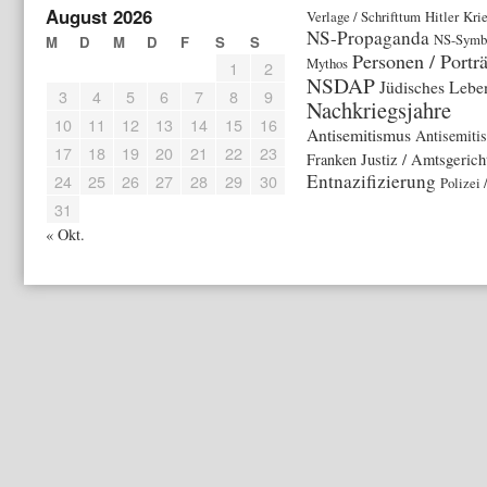
August 2026
Verlage / Schrifttum
Hitler
Kri
NS-Propaganda
NS-Symbo
M
D
M
D
F
S
S
Personen / Porträ
Mythos
1
2
NSDAP
Jüdisches Lebe
3
4
5
6
7
8
9
Nachkriegsjahre
10
11
12
13
14
15
16
Antisemitismus
Antisemiti
17
18
19
20
21
22
23
Franken
Justiz / Amtsgerich
Entnazifizierung
24
25
26
27
28
29
30
Polizei 
31
« Okt.