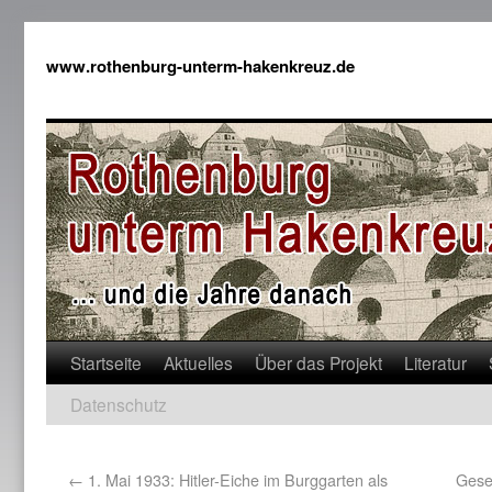
www.rothenburg-unterm-hakenkreuz.de
Startseite
Aktuelles
Über das Projekt
Literatur
Datenschutz
←
1. Mai 1933: Hitler-Eiche im Burggarten als
Gese