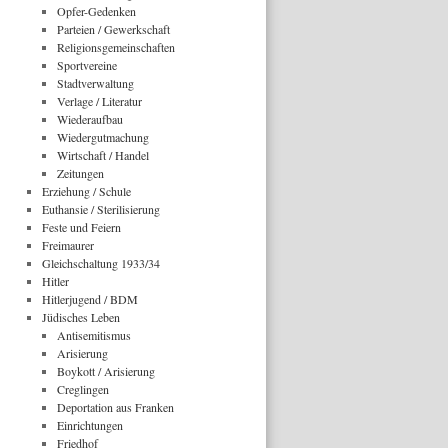
Opfer-Gedenken
Parteien / Gewerkschaft
Religionsgemeinschaften
Sportvereine
Stadtverwaltung
Verlage / Literatur
Wiederaufbau
Wiedergutmachung
Wirtschaft / Handel
Zeitungen
Erziehung / Schule
Euthansie / Sterilisierung
Feste und Feiern
Freimaurer
Gleichschaltung 1933/34
Hitler
Hitlerjugend / BDM
Jüdisches Leben
Antisemitismus
Arisierung
Boykott / Arisierung
Creglingen
Deportation aus Franken
Einrichtungen
Friedhof