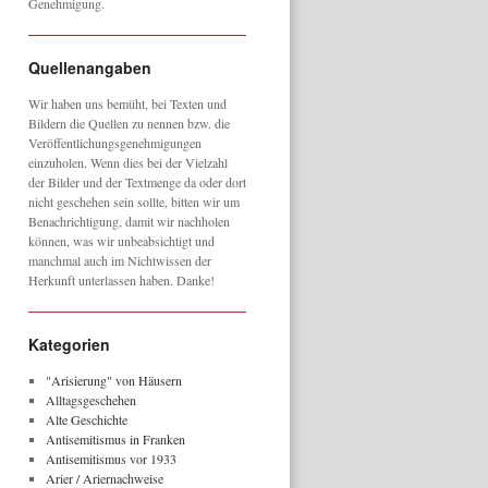
Genehmigung.
Quellenangaben
Wir haben uns bemüht, bei Texten und
Bildern die Quellen zu nennen bzw. die
Veröffentlichungsgenehmigungen
einzuholen. Wenn dies bei der Vielzahl
der Bilder und der Textmenge da oder dort
nicht geschehen sein sollte, bitten wir um
Benachrichtigung, damit wir nachholen
können, was wir unbeabsichtigt und
manchmal auch im Nichtwissen der
Herkunft unterlassen haben. Danke!
Kategorien
"Arisierung" von Häusern
Alltagsgeschehen
Alte Geschichte
Antisemitismus in Franken
Antisemitismus vor 1933
Arier / Ariernachweise