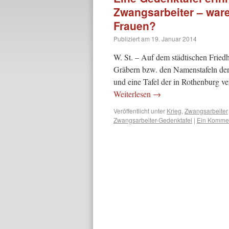
Zwangsarbeiter – ware
Frauen?
Publiziert am
19. Januar 2014
W. St. – Auf dem städtischen Friedh
Gräbern bzw. den Namenstafeln der
und eine Tafel der in Rothenburg 
Weiterlesen
→
Veröffentlicht unter
Krieg
,
Zwangsarbeiter
Zwangsarbeiter-Gedenktafel
|
Ein Komme