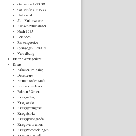
Gemeinde 1933-38
Gemeinde vor 1933
Holocaust
Jüd. Kulturwoche
Konzentrationslager
Nach 1945
Personen
Rassengesetze
Synagoge / Betraum
Vertreibung
Justiz / Amtsgericht
Krieg
Arbeiten im Krieg
Deserteure
Einnahme der Stadt
Erinnerungsliteratur
Fahnen / Orden
Kriegsalltag
Kriegsende
Kriegsgefangene
Kriegsjustiz
Kriegspropaganda
Kriegsverbrechen
Kriegsvorbereitungen
Kriegswirtschaft