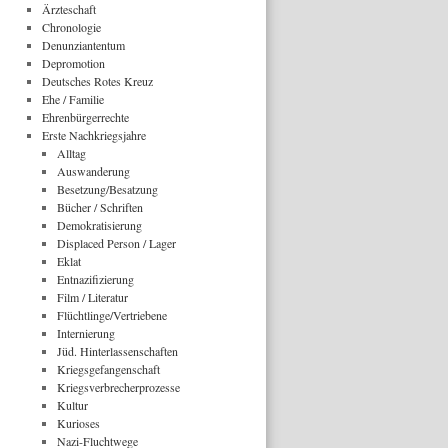
Ärzteschaft
Chronologie
Denunziantentum
Depromotion
Deutsches Rotes Kreuz
Ehe / Familie
Ehrenbürgerrechte
Erste Nachkriegsjahre
Alltag
Auswanderung
Besetzung/Besatzung
Bücher / Schriften
Demokratisierung
Displaced Person / Lager
Eklat
Entnazifizierung
Film / Literatur
Flüchtlinge/Vertriebene
Internierung
Jüd. Hinterlassenschaften
Kriegsgefangenschaft
Kriegsverbrecherprozesse
Kultur
Kurioses
Nazi-Fluchtwege