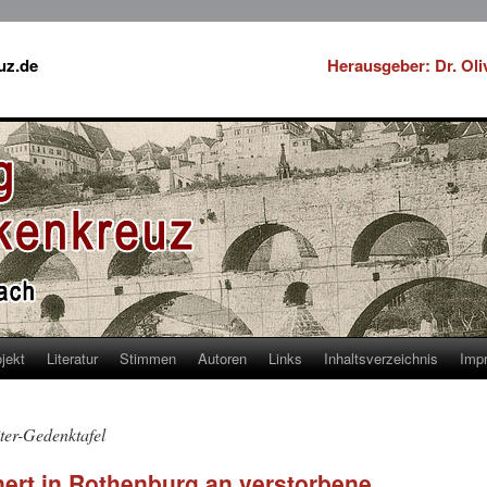
uz.de
Herausgeber: Dr. Ol
jekt
Literatur
Stimmen
Autoren
Links
Inhaltsverzeichnis
Imp
ter-Gedenktafel
nert in Rothenburg an verstorbene