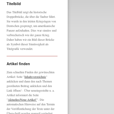
Titelbild
Das Titelbild zeigt die historische
Doppelbrücke, die über die Tauber führt.
Sie wurde in den letzten Kriegstagen von
Deutschen gesprengt, um amerikanische
Panzer aufzuhalten. Dies war sinnlos und
verbrecherisch wie der ganze Krieg.
Daher haben wir ein Bild dieser Brücke
als Symbol dieser Sinnlosigkeit als
Titelgrafik verwendet.
Artikel finden
Zum schnellen Finden der gewünschten
Artikel: Seite "
Inhaltsverzeichnis
"
anklicken und dann den nach Themen
geordneten Beitrag anklicken und den
Link öffnen! - Über neueingestellte u. a.
Artikel informiert die Seite
"
Aktuelles/Neue Artikel"
". Die
automatischen Hinweise auf den Termin
der Veröffentlichung der Texte unter der
Überschrift wurden manuell verändert,