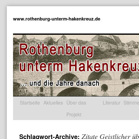
www.rothenburg-unterm-hakenkreuz.de
Startseite
Aktuelles
Über das
Literatur
Stimm
Projekt
Zitate Geistlicher ü
Schlagwort-Archive: