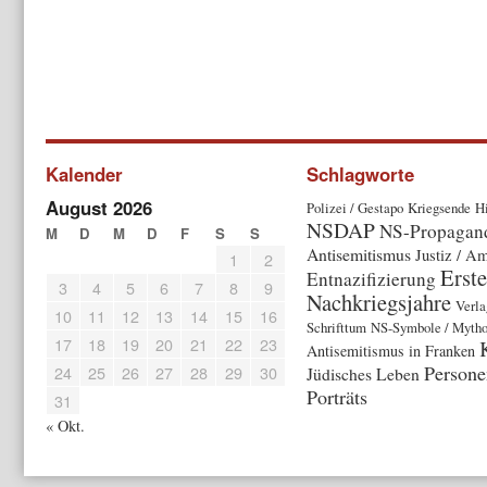
Kalender
Schlagworte
August 2026
Polizei / Gestapo
Kriegsende
Hi
NSDAP
NS-Propagan
M
D
M
D
F
S
S
Antisemitismus
Justiz / Am
1
2
Erste
Entnazifizierung
3
4
5
6
7
8
9
Nachkriegsjahre
Verla
10
11
12
13
14
15
16
Schrifttum
NS-Symbole / Myth
17
18
19
20
21
22
23
Antisemitismus in Franken
Persone
24
25
26
27
28
29
30
Jüdisches Leben
Porträts
31
« Okt.