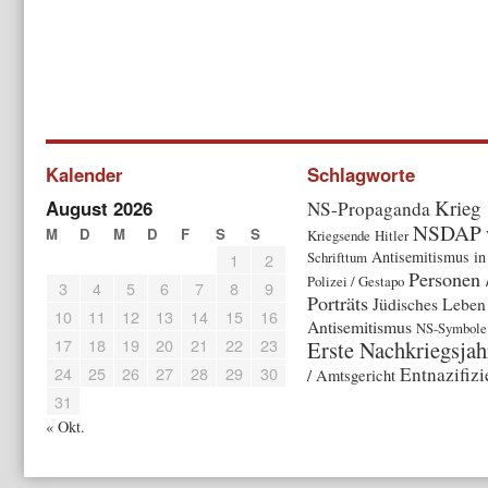
Kalender
Schlagworte
Krieg
August 2026
NS-Propaganda
NSDAP
M
D
M
D
F
S
S
Kriegsende
Hitler
Antisemitismus in
Schrifttum
1
2
Personen 
Polizei / Gestapo
3
4
5
6
7
8
9
Porträts
Jüdisches Leben
10
11
12
13
14
15
16
Antisemitismus
NS-Symbole 
17
18
19
20
21
22
23
Erste Nachkriegsjah
24
25
26
27
28
29
30
Entnazifiz
/ Amtsgericht
31
« Okt.