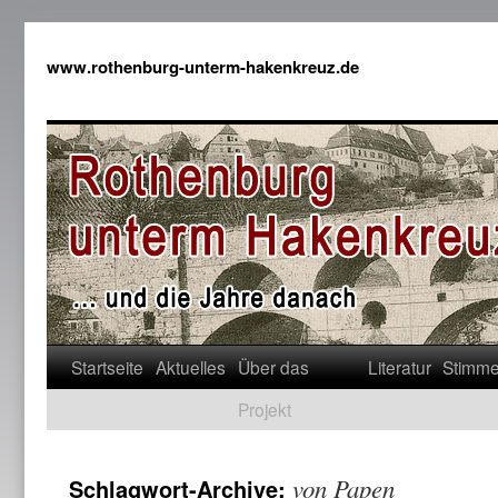
www.rothenburg-unterm-hakenkreuz.de
Startseite
Aktuelles
Über das
Literatur
Stimm
Projekt
von Papen
Schlagwort-Archive: