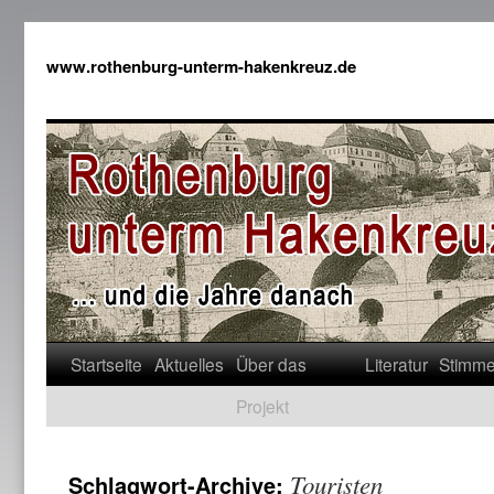
www.rothenburg-unterm-hakenkreuz.de
Startseite
Aktuelles
Über das
Literatur
Stimm
Projekt
Touristen
Schlagwort-Archive: