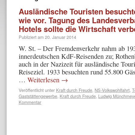
Ausländische Touristen besuch
wie vor. Tagung des Landesverb
Hotels sollte die Wirtschaft ver
Publiziert am
20. Januar 2014
W. St. – Der Fremdenverkehr nahm ab 1933
innerdeutschen KdF-Reisenden zu; Rothenb
auch in der Nazizeit für ausländische Touri
Reiseziel. 1933 besuchten rund 55.800 Gäs
…
Weiterlesen
→
Veröffentlicht unter
Kraft durch Freude
,
NS-Volkswohlfahrt
,
T
Gaststättengewerbe
,
Kraft durch Freude
,
Ludwig Münchmey
Kommentar