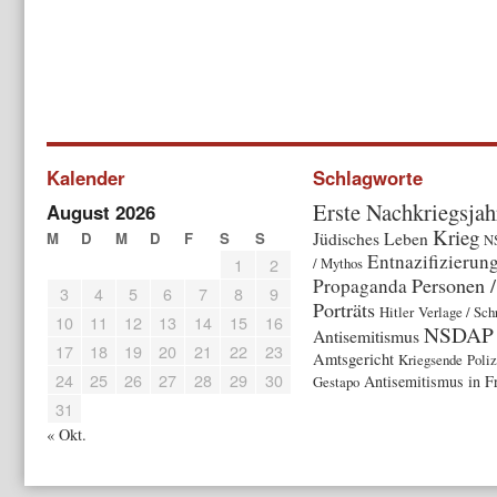
Kalender
Schlagworte
Erste Nachkriegsjah
August 2026
Krieg
Jüdisches Leben
M
D
M
D
F
S
S
N
Entnazifizierun
1
2
/ Mythos
Personen /
Propaganda
3
4
5
6
7
8
9
Porträts
Hitler
Verlage / Sch
10
11
12
13
14
15
16
NSDAP
Antisemitismus
17
18
19
20
21
22
23
Amtsgericht
Kriegsende
Poliz
24
25
26
27
28
29
30
Antisemitismus in F
Gestapo
31
« Okt.