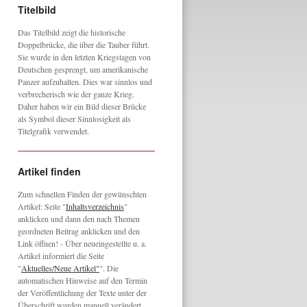
Titelbild
Das Titelbild zeigt die historische
Doppelbrücke, die über die Tauber führt.
Sie wurde in den letzten Kriegstagen von
Deutschen gesprengt, um amerikanische
Panzer aufzuhalten. Dies war sinnlos und
verbrecherisch wie der ganze Krieg.
Daher haben wir ein Bild dieser Brücke
als Symbol dieser Sinnlosigkeit als
Titelgrafik verwendet.
Artikel finden
Zum schnellen Finden der gewünschten
Artikel: Seite "
Inhaltsverzeichnis
"
anklicken und dann den nach Themen
geordneten Beitrag anklicken und den
Link öffnen! - Über neueingestellte u. a.
Artikel informiert die Seite
"
Aktuelles/Neue Artikel"
". Die
automatischen Hinweise auf den Termin
der Veröffentlichung der Texte unter der
Überschrift wurden manuell verändert,