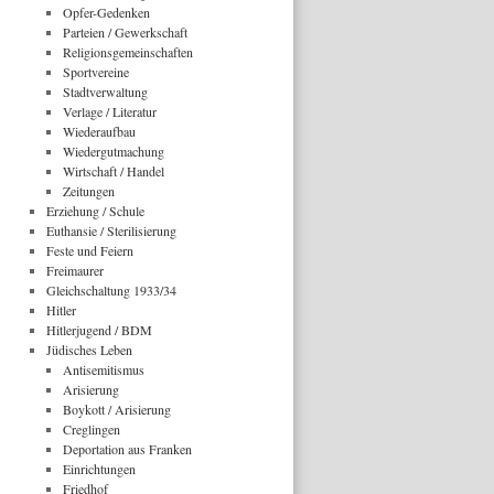
Opfer-Gedenken
Parteien / Gewerkschaft
Religionsgemeinschaften
Sportvereine
Stadtverwaltung
Verlage / Literatur
Wiederaufbau
Wiedergutmachung
Wirtschaft / Handel
Zeitungen
Erziehung / Schule
Euthansie / Sterilisierung
Feste und Feiern
Freimaurer
Gleichschaltung 1933/34
Hitler
Hitlerjugend / BDM
Jüdisches Leben
Antisemitismus
Arisierung
Boykott / Arisierung
Creglingen
Deportation aus Franken
Einrichtungen
Friedhof