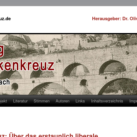
uz.de
Herausgeber: Dr. Ol
jekt
Literatur
Stimmen
Autoren
Links
Inhaltsverzeichnis
Imp
: Über das erstaunlich liberale