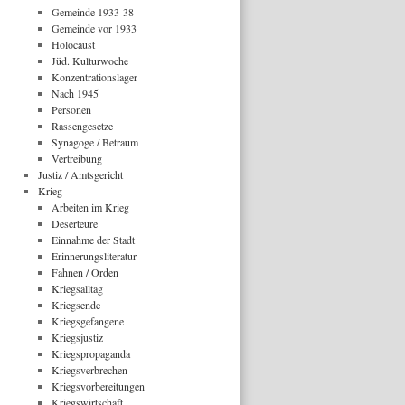
Gemeinde 1933-38
Gemeinde vor 1933
Holocaust
Jüd. Kulturwoche
Konzentrationslager
Nach 1945
Personen
Rassengesetze
Synagoge / Betraum
Vertreibung
Justiz / Amtsgericht
Krieg
Arbeiten im Krieg
Deserteure
Einnahme der Stadt
Erinnerungsliteratur
Fahnen / Orden
Kriegsalltag
Kriegsende
Kriegsgefangene
Kriegsjustiz
Kriegspropaganda
Kriegsverbrechen
Kriegsvorbereitungen
Kriegswirtschaft