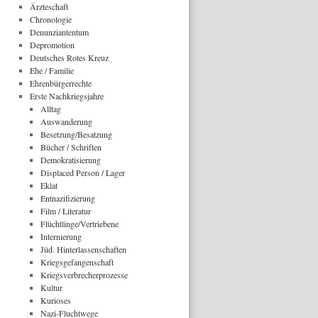
Ärzteschaft
Chronologie
Denunziantentum
Depromotion
Deutsches Rotes Kreuz
Ehe / Familie
Ehrenbürgerrechte
Erste Nachkriegsjahre
Alltag
Auswanderung
Besetzung/Besatzung
Bücher / Schriften
Demokratisierung
Displaced Person / Lager
Eklat
Entnazifizierung
Film / Literatur
Flüchtlinge/Vertriebene
Internierung
Jüd. Hinterlassenschaften
Kriegsgefangenschaft
Kriegsverbrecherprozesse
Kultur
Kurioses
Nazi-Fluchtwege