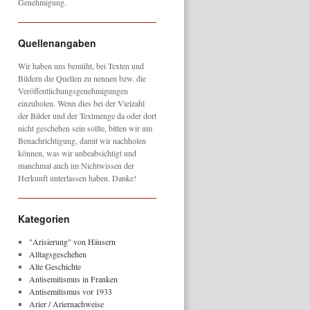
Genehmigung.
Quellenangaben
Wir haben uns bemüht, bei Texten und
Bildern die Quellen zu nennen bzw. die
Veröffentlichungsgenehmigungen
einzuholen. Wenn dies bei der Vielzahl
der Bilder und der Textmenge da oder dort
nicht geschehen sein sollte, bitten wir um
Benachrichtigung, damit wir nachholen
können, was wir unbeabsichtigt und
manchmal auch im Nichtwissen der
Herkunft unterlassen haben. Danke!
Kategorien
"Arisierung" von Häusern
Alltagsgeschehen
Alte Geschichte
Antisemitismus in Franken
Antisemitismus vor 1933
Arier / Ariernachweise