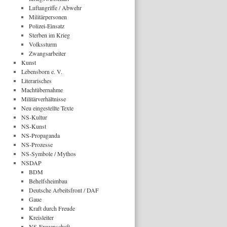
Luftangriffe / Abwehr
Militärpersonen
Polizei-Einsatz
Sterben im Krieg
Volkssturm
Zwangsarbeiter
Kunst
Lebensborn e. V.
Literarisches
Machtübernahme
Militärverhältnisse
Neu eingestellte Texte
NS-Kultur
NS-Kunst
NS-Propaganda
NS-Prozesse
NS-Symbole / Mythos
NSDAP
BDM
Behelfsheimbau
Deutsche Arbeitsfront / DAF
Gaue
Kraft durch Freude
Kreisleiter
NS-Frauenschaft