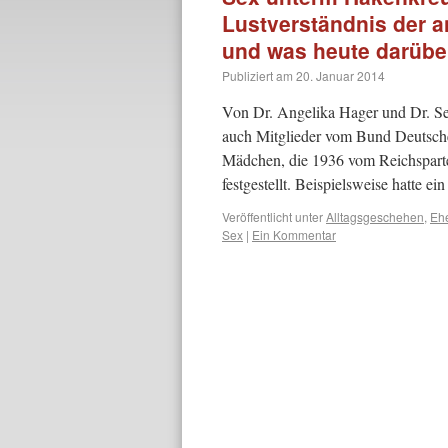
Lustverständnis der a
und was heute darüber
Publiziert am
20. Januar 2014
Von Dr. Angelika Hager und Dr. Se
auch Mitglieder vom Bund Deutsch
Mädchen, die 1936 vom Reichspart
festgestellt. Beispielsweise hatte e
Veröffentlicht unter
Alltagsgeschehen
,
Ehe
Sex
|
Ein Kommentar