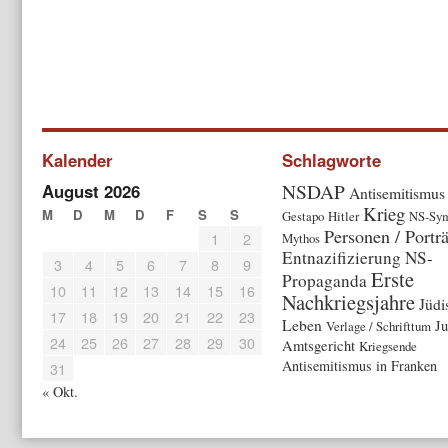
Kalender
Schlagworte
NSDAP
August 2026
Antisemitismus
Krieg
M
D
M
D
F
S
S
Gestapo
Hitler
NS-Sym
Personen / Porträ
1
2
Mythos
Entnazifizierung
NS-
3
4
5
6
7
8
9
Erste
Propaganda
10
11
12
13
14
15
16
Nachkriegsjahre
Jüdi
17
18
19
20
21
22
23
Leben
Ju
Verlage / Schrifttum
24
25
26
27
28
29
30
Amtsgericht
Kriegsende
Antisemitismus in Franken
31
« Okt.