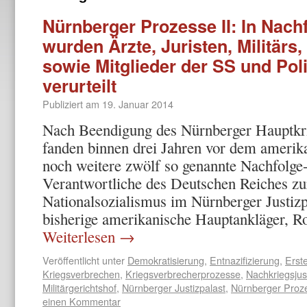
Nürnberger Prozesse II: In Nac
wurden Ärzte, Juristen, Militärs,
sowie Mitglieder der SS und Pol
verurteilt
Publiziert am
19. Januar 2014
Nach Beendigung des Nürnberger Hauptkri
fanden binnen drei Jahren vor dem amerika
noch weitere zwölf so genannte Nachfolge
Verantwortliche des Deutschen Reiches zu
Nationalsozialismus im Nürnberger Justizp
bisherige amerikanische Hauptankläger, R
Weiterlesen
→
Veröffentlicht unter
Demokratisierung
,
Entnazifizierung
,
Erst
Kriegsverbrechen
,
Kriegsverbrecherprozesse
,
Nachkriegsjus
Militärgerichtshof
,
Nürnberger Justizpalast
,
Nürnberger Proz
einen Kommentar