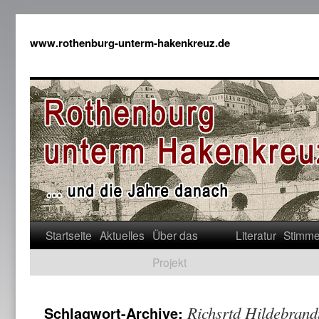
www.rothenburg-unterm-hakenkreuz.de
Startseite
Aktuelles
Über das
Literatur
Stimm
Projekt
Richsrtd Hildebrand
Schlagwort-Archive: