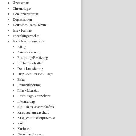
Ärzteschaft
Chronologie
Denunziantentum
Depromotion
Deutsches Rotes Kreuz
Ehe / Familie
Ehrenbürgerrechte
Erste Nachkriegsjahre
Alltag
Auswanderung
Besetzung/Besatzung
Bücher / Schriften
Demokratisierung
Displaced Person / Lager
Eklat
Entnazifizierung
Film / Literatur
Flüchtlinge/Vertriebene
Internierung
Jüd. Hinterlassenschaften
Kriegsgefangenschaft
Kriegsverbrecherprozesse
Kultur
Kurioses
Nazi-Fluchtwege