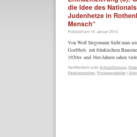
die Idee des National
Judenhetze in Rothenb
Mensch“
Publiziert am
19. Januar 2014
Von Wolf Stegemann Sieht man sein
Goebbels mit fränkischem Bauernei
1920er- und 30er-Jahren sahen vie
Veröffentlicht unter
Entnazifizierung
,
Erst
Parteiabzeichen
,
Propagandaleiter
|
Schr