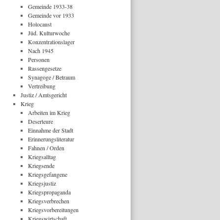
Gemeinde 1933-38
Gemeinde vor 1933
Holocaust
Jüd. Kulturwoche
Konzentrationslager
Nach 1945
Personen
Rassengesetze
Synagoge / Betraum
Vertreibung
Justiz / Amtsgericht
Krieg
Arbeiten im Krieg
Deserteure
Einnahme der Stadt
Erinnerungsliteratur
Fahnen / Orden
Kriegsalltag
Kriegsende
Kriegsgefangene
Kriegsjustiz
Kriegspropaganda
Kriegsverbrechen
Kriegsvorbereitungen
Kriegswirtschaft