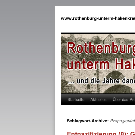
www.rothenburg-unterm-hakenkre
Startseite
Aktuelles
Über das Pro
Propagandal
Schlagwort-Archive:
Entnazifizierung (8): 