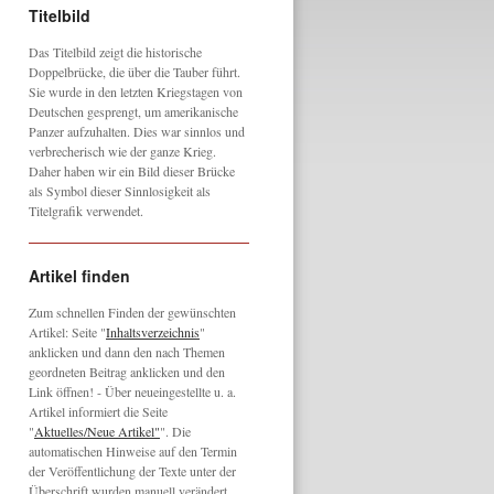
Titelbild
Das Titelbild zeigt die historische
Doppelbrücke, die über die Tauber führt.
Sie wurde in den letzten Kriegstagen von
Deutschen gesprengt, um amerikanische
Panzer aufzuhalten. Dies war sinnlos und
verbrecherisch wie der ganze Krieg.
Daher haben wir ein Bild dieser Brücke
als Symbol dieser Sinnlosigkeit als
Titelgrafik verwendet.
Artikel finden
Zum schnellen Finden der gewünschten
Artikel: Seite "
Inhaltsverzeichnis
"
anklicken und dann den nach Themen
geordneten Beitrag anklicken und den
Link öffnen! - Über neueingestellte u. a.
Artikel informiert die Seite
"
Aktuelles/Neue Artikel"
". Die
automatischen Hinweise auf den Termin
der Veröffentlichung der Texte unter der
Überschrift wurden manuell verändert,