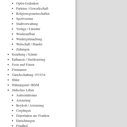
Opfer-Gedenken
Parteien / Gewerkschaft
Religionsgemeinschaften
Sportvereine
Stadtverwaltung
Verlage / Literatur
Wiederaufbau
Wiedergutmachung
Wirtschaft / Handel
Zeitungen
Erziehung / Schule
Euthansie / Sterilisierung
Feste und Feiern
Freimaurer
Gleichschaltung 1933/34
Hitler
Hitlerjugend / BDM
Jüdisches Leben
Antisemitismus
Arisierung
Boykott / Arisierung
Creglingen
Deportation aus Franken
Einrichtungen
Friedhof