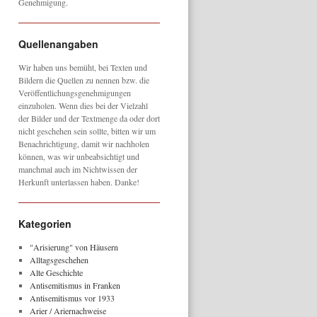
Genehmigung.
Quellenangaben
Wir haben uns bemüht, bei Texten und
Bildern die Quellen zu nennen bzw. die
Veröffentlichungsgenehmigungen
einzuholen. Wenn dies bei der Vielzahl
der Bilder und der Textmenge da oder dort
nicht geschehen sein sollte, bitten wir um
Benachrichtigung, damit wir nachholen
können, was wir unbeabsichtigt und
manchmal auch im Nichtwissen der
Herkunft unterlassen haben. Danke!
Kategorien
"Arisierung" von Häusern
Alltagsgeschehen
Alte Geschichte
Antisemitismus in Franken
Antisemitismus vor 1933
Arier / Ariernachweise