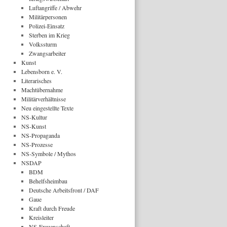
Luftangriffe / Abwehr
Militärpersonen
Polizei-Einsatz
Sterben im Krieg
Volkssturm
Zwangsarbeiter
Kunst
Lebensborn e. V.
Literarisches
Machtübernahme
Militärverhältnisse
Neu eingestellte Texte
NS-Kultur
NS-Kunst
NS-Propaganda
NS-Prozesse
NS-Symbole / Mythos
NSDAP
BDM
Behelfsheimbau
Deutsche Arbeitsfront / DAF
Gaue
Kraft durch Freude
Kreisleiter
NS-Frauenschaft