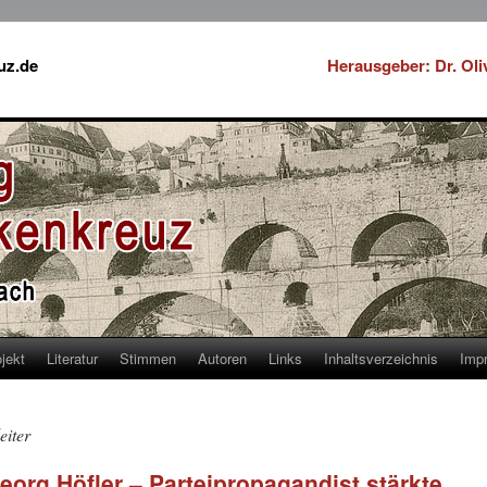
uz.de
Herausgeber: Dr. Ol
jekt
Literatur
Stimmen
Autoren
Links
Inhaltsverzeichnis
Imp
eiter
Georg Höfler – Parteipropagandist stärkte