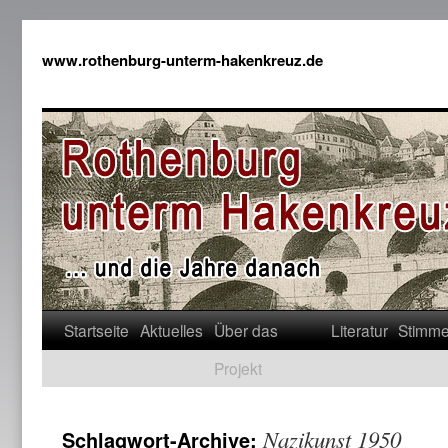
www.rothenburg-unterm-hakenkreuz.de
Startseite
Aktuelles
Über das
Literatur
Stimm
Projekt
Nazikunst 1950
Schlagwort-Archive: