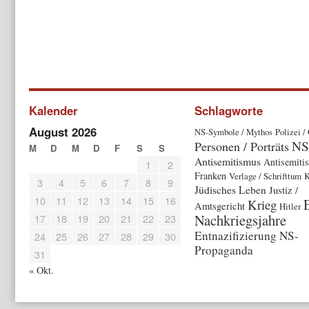
Kalender
Schlagworte
August 2026
NS-Symbole / Mythos
Polizei /
N
Personen / Porträts
M
D
M
D
F
S
S
Antisemitismus
Antisemiti
1
2
Franken
Verlage / Schrifttum
K
3
4
5
6
7
8
9
Jüdisches Leben
Justiz /
10
11
12
13
14
15
16
Krieg
Amtsgericht
Hitler
Nachkriegsjahre
17
18
19
20
21
22
23
Entnazifizierung
NS-
24
25
26
27
28
29
30
Propaganda
31
« Okt.