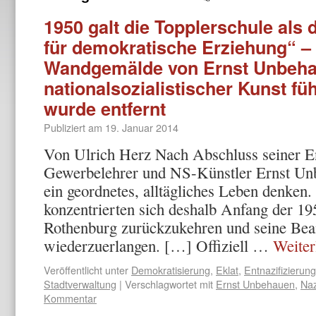
1950 galt die Topplerschule als
für demokratische Erziehung“ –
Wandgemälde von Ernst Unbehau
nationalsozialistischer Kunst fü
wurde entfernt
Publiziert am
19. Januar 2014
Von Ulrich Herz Nach Abschluss seiner En
Gewerbelehrer und NS-Künstler Ernst Un
ein geordnetes, alltägliches Leben denke
konzentrierten sich des­halb Anfang der 19
Rothenburg zurückzukehren und seine Bea
wiederzuerlangen. […] Offiziell …
Weite
Veröffentlicht unter
Demokratisierung
,
Eklat
,
Entnazifizierung
Stadtverwaltung
|
Verschlagwortet mit
Ernst Unbehauen
,
Naz
Kommentar