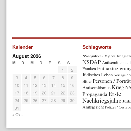
Kalender
Schlagworte
August 2026
NS-Symbole / Mythos
Kriegsen
NSDAP
Antisemitismus i
M
D
M
D
F
S
S
Entnazifizierun
Franken
1
2
Jüdisches Leben
Verlage / S
3
4
5
6
7
8
9
Personen / Porträt
Hitler
10
11
12
13
14
15
16
Krieg
NS
Antisemitismus
17
18
19
20
21
22
23
Erste
Propaganda
Nachkriegsjahre
24
25
26
27
28
29
30
Justi
Amtsgericht
Polizei / Gestapo
31
« Okt.