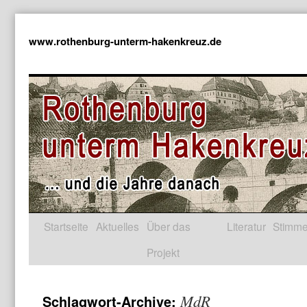
www.rothenburg-unterm-hakenkreuz.de
Startseite
Aktuelles
Über das
Literatur
Stimm
Projekt
MdR
Schlagwort-Archive: