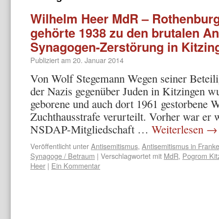
Wilhelm Heer MdR – Rothenburge
gehörte 1938 zu den brutalen An
Synagogen-Zerstörung in Kitzin
Publiziert am
20. Januar 2014
Von Wolf Stegemann Wegen seiner Beteili
der Nazis gegenüber Juden in Kitzingen w
geborene und auch dort 1961 gestorbene W
Zuchthausstrafe verurteilt. Vorher war er 
NSDAP-Mitgliedschaft …
Weiterlesen
→
Veröffentlicht unter
Antisemitismus
,
Antisemitismus in Frank
Synagoge / Betraum
|
Verschlagwortet mit
MdR
,
Pogrom Kit
Heer
|
Ein Kommentar