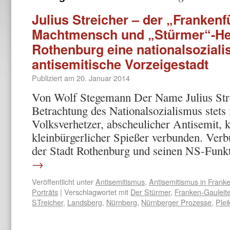
Julius Streicher – der „Frankenf
Machtmensch und „Stürmer“-Her
Rothenburg eine nationalsoziali
antisemitische Vorzeigestadt
Publiziert am
20. Januar 2014
Von Wolf Stegemann Der Name Julius Strei
Betrachtung des Nationalsozialismus stets 
Volksverhetzer, abscheulicher Antisemit,
kleinbürgerlicher Spießer verbunden. Verb
der Stadt Rothenburg und seinen NS-Fun
→
Veröffentlicht unter
Antisemitismus
,
Antisemitismus in Frank
Porträts
|
Verschlagwortet mit
Der Stürmer
,
Franken-Gauleite
STreicher
,
Landsberg
,
Nürnberg
,
Nürnberger Prozesse
,
Plei