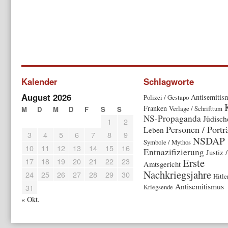
Kalender
Schlagworte
August 2026
Antisemitis
Polizei / Gestapo
Franken
Verlage / Schrifttum
M
D
M
D
F
S
S
NS-Propaganda
Jüdisch
1
2
Personen / Portr
Leben
3
4
5
6
7
8
9
NSDAP
Symbole / Mythos
10
11
12
13
14
15
16
Entnazifizierung
Justiz /
17
18
19
20
21
22
23
Erste
Amtsgericht
Nachkriegsjahre
24
25
26
27
28
29
30
Hitle
Antisemitismus
31
Kriegsende
« Okt.