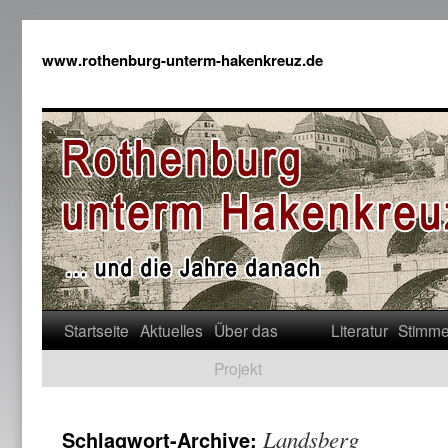
www.rothenburg-unterm-hakenkreuz.de
Startseite
Aktuelles
Über das
Literatur
Stimm
Projekt
Landsberg
Schlagwort-Archive: