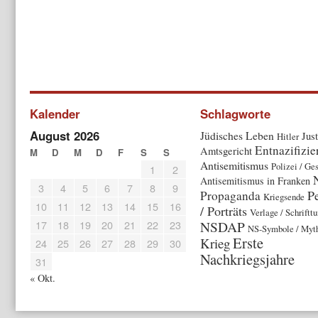
Kalender
Schlagworte
August 2026
Jüdisches Leben
Just
Hitler
Entnazifizi
Amtsgericht
M
D
M
D
F
S
S
Antisemitismus
Polizei / Ge
1
2
Antisemitismus in Franken
3
4
5
6
7
8
9
P
Propaganda
Kriegsende
10
11
12
13
14
15
16
/ Porträts
Verlage / Schriftt
17
18
19
20
21
22
23
NSDAP
NS-Symbole / Myt
Erste
Krieg
24
25
26
27
28
29
30
Nachkriegsjahre
31
« Okt.