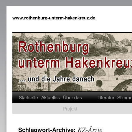
www.rothenburg-unterm-hakenkreuz.de
Startseite
Aktuelles
Über das
Literatur
Stimm
Projekt
KZ-Ärzte
Schlagwort-Archive: