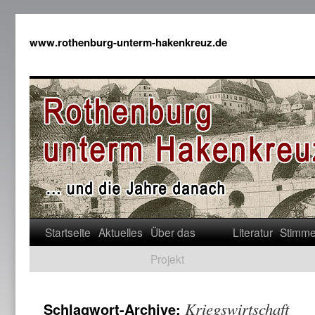
www.rothenburg-unterm-hakenkreuz.de
Startseite
Aktuelles
Über das
Literatur
Stimm
Projekt
Kriegswirtschaft
Schlagwort-Archive: