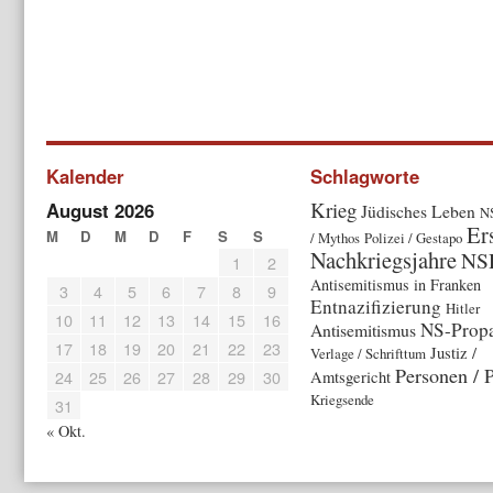
Kalender
Schlagworte
Krieg
August 2026
Jüdisches Leben
N
Er
M
D
M
D
F
S
S
/ Mythos
Polizei / Gestapo
Nachkriegsjahre
NS
1
2
Antisemitismus in Franken
3
4
5
6
7
8
9
Entnazifizierung
Hitler
10
11
12
13
14
15
16
NS-Prop
Antisemitismus
17
18
19
20
21
22
23
Justiz /
Verlage / Schrifttum
Personen / P
24
25
26
27
28
29
30
Amtsgericht
Kriegsende
31
« Okt.