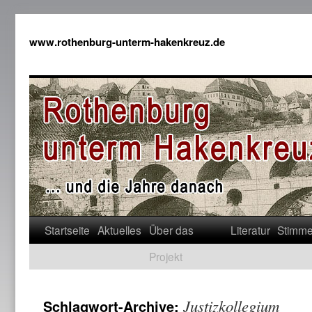
www.rothenburg-unterm-hakenkreuz.de
Startseite
Aktuelles
Über das
Literatur
Stimm
Projekt
Justizkollegium
Schlagwort-Archive: