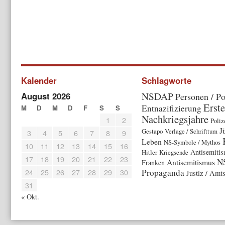
Kalender
Schlagworte
NSDAP
August 2026
Personen / Po
Erste
Entnazifizierung
M
D
M
D
F
S
S
Nachkriegsjahre
1
2
Poliz
J
Gestapo
Verlage / Schrifttum
3
4
5
6
7
8
9
Leben
NS-Symbole / Mythos
10
11
12
13
14
15
16
Antisemitis
Hitler
Kriegsende
17
18
19
20
21
22
23
N
Antisemitismus
Franken
24
25
26
27
28
29
30
Propaganda
Justiz / Amt
31
« Okt.