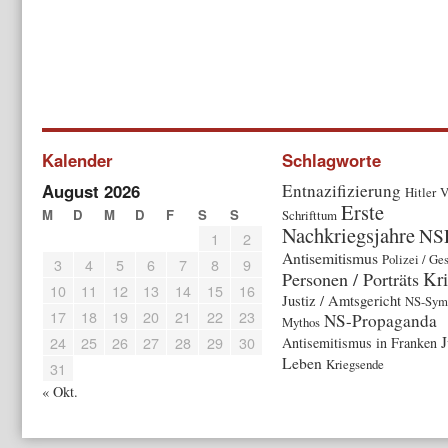
Kalender
Schlagworte
August 2026
Entnazifizierung
Hitler
V
Erste
M
D
M
D
F
S
S
Schrifttum
Nachkriegsjahre
NS
1
2
Antisemitismus
Polizei / Ge
3
4
5
6
7
8
9
Kr
Personen / Porträts
10
11
12
13
14
15
16
Justiz / Amtsgericht
NS-Symb
17
18
19
20
21
22
23
NS-Propaganda
Mythos
J
24
25
26
27
28
29
30
Antisemitismus in Franken
Leben
Kriegsende
31
« Okt.