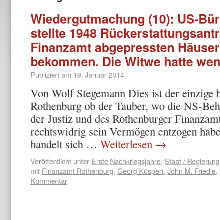
Wiedergutmachung (10): US-Bürg
stellte 1948 Rückerstattungsant
Finanzamt abgepressten Häuser
bekommen. Die Witwe hatte wen
Publiziert am
19. Januar 2014
Von Wolf Stegemann Dies ist der einzige b
Rothenburg ob der Tauber, wo die NS-Beh
der Justiz und des Rothenburger Finanza
rechtswidrig sein Vermögen entzogen habe
handelt sich …
Weiterlesen
→
Veröffentlicht unter
Erste Nachkriegsjahre
,
Staat / Regierung
mit
Finanzamt Rothenburg
,
Georg Küspert
,
John M. Friedle
,
Kommentar