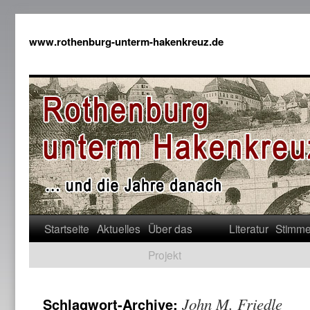
www.rothenburg-unterm-hakenkreuz.de
Startseite
Aktuelles
Über das
Literatur
Stimm
Projekt
John M. Friedle
Schlagwort-Archive: