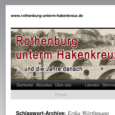
www.rothenburg-unterm-hakenkreuz.de
Startseite
Aktuelles
Über das
Literatur
Stimm
Projekt
Erika Wörthmann
Schlagwort-Archive: