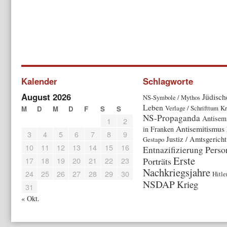
Kalender
Schlagworte
August 2026
Jüdisch
NS-Symbole / Mythos
Leben
Verlage / Schrifttum
Kr
M
D
M
D
F
S
S
NS-Propaganda
Antisem
1
2
Antisemitismus
in Franken
3
4
5
6
7
8
9
Justiz / Amtsgericht
Gestapo
10
11
12
13
14
15
16
Perso
Entnazifizierung
Erste
17
18
19
20
21
22
23
Porträts
Nachkriegsjahre
24
25
26
27
28
29
30
Hitle
NSDAP
Krieg
31
« Okt.