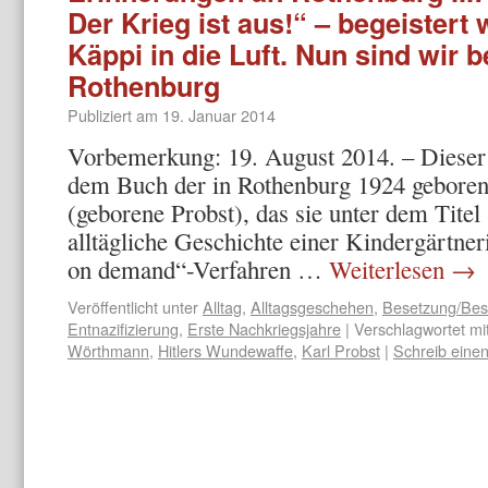
Der Krieg ist aus!“ – begeistert w
Käppi in die Luft. Nun sind wir 
Rothenburg
Publiziert am
19. Januar 2014
Vorbemerkung: 19. August 2014. – Dieser 
dem Buch der in Rothenburg 1924 gebore
(geborene Probst), das sie unter dem Titel
alltägliche Geschichte einer Kindergärtne
on demand“-Verfahren …
Weiterlesen
→
Veröffentlicht unter
Alltag
,
Alltagsgeschehen
,
Besetzung/Bes
Entnazifizierung
,
Erste Nachkriegsjahre
|
Verschlagwortet mi
Wörthmann
,
Hitlers Wundewaffe
,
Karl Probst
|
Schreib ein