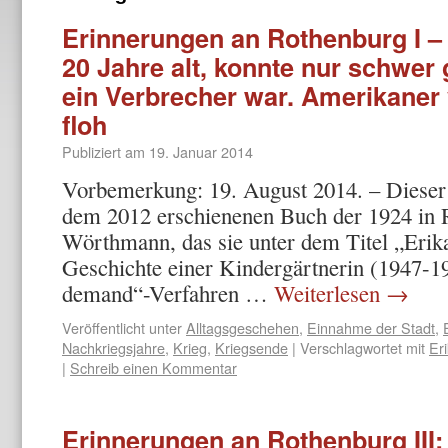
Erinnerungen an Rothenburg I – 
20 Jahre alt, konnte nur schwer 
ein Verbrecher war. Amerikaner v
floh
Publiziert am
19. Januar 2014
Vorbemerkung: 19. August 2014. – Dieser 
dem 2012 erschienenen Buch der 1924 in 
Wörthmann, das sie unter dem Titel „Erika 
Geschichte einer Kindergärtnerin (1947-1
demand“-Verfahren …
Weiterlesen
→
Veröffentlicht unter
Alltagsgeschehen
,
Einnahme der Stadt
,
Nachkriegsjahre
,
Krieg
,
Kriegsende
|
Verschlagwortet mit
Er
|
Schreib einen Kommentar
Erinnerungen an Rothenburg III: 