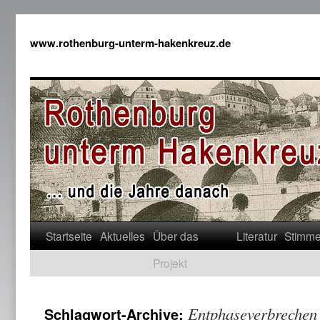
www.rothenburg-unterm-hakenkreuz.de
Startseite
Aktuelles
Über das
Literatur
Stimm
Projekt
Entphaseverbrechen
Schlagwort-Archive: