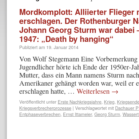
Mordkomplott: Alliierter Flieger
erschlagen. Der Rothenburger N
Johann Georg Sturm war dabei –
1947: „Death by hanging“
Publiziert am
19. Januar 2014
Von Wolf Stegemann Eine Vorbemerkung d
Jugendlicher hörte ich Ende der 1950er-Ja
Mutter, dass ein Mann namens Sturm nac
Amerikaner gehängt worden war, weil er e
erschlagen hatte, …
Weiterlesen
→
Veröffentlicht unter
Erste Nachkriegsjahre
,
Krieg
,
Kriegsend
Kriegsverbrecherprozesse
|
Verschlagwortet mit
Dachauer P
Entphaseverbrechen
,
Ernst Ittameier
,
Georg Sturm
,
Wassert