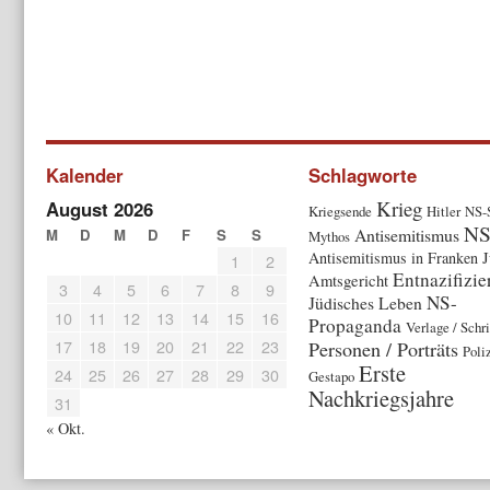
Kalender
Schlagworte
Krieg
August 2026
Kriegsende
Hitler
NS-
N
Antisemitismus
M
D
M
D
F
S
S
Mythos
Antisemitismus in Franken
J
1
2
Entnazifizi
Amtsgericht
3
4
5
6
7
8
9
NS-
Jüdisches Leben
10
11
12
13
14
15
16
Propaganda
Verlage / Schr
17
18
19
20
21
22
23
Personen / Porträts
Poliz
Erste
24
25
26
27
28
29
30
Gestapo
Nachkriegsjahre
31
« Okt.